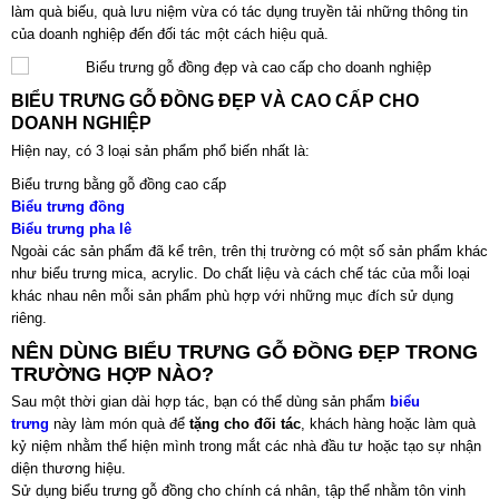
làm quà biếu, quà lưu niệm vừa có tác dụng truyền tải những thông tin
của doanh nghiệp đến đối tác một cách hiệu quả.
BIỂU TRƯNG GỖ ĐỒNG ĐẸP VÀ CAO CẤP CHO
DOANH NGHIỆP
Hiện nay, có 3 loại sản phẩm phổ biến nhất là:
Biểu trưng bằng gỗ đồng cao cấp
Biểu trưng đồng
Biểu trưng pha lê
Ngoài các sản phẩm đã kể trên, trên thị trường có một số sản phẩm khác
như biểu trưng mica, acrylic. Do chất liệu và cách chế tác của mỗi loại
khác nhau nên mỗi sản phẩm phù hợp với những mục đích sử dụng
riêng.
NÊN DÙNG BIỂU TRƯNG GỖ ĐỒNG ĐẸP TRONG
TRƯỜNG HỢP NÀO?
Sau một thời gian dài hợp tác, bạn có thể dùng sản phẩm
biểu
trưng
này làm món quà để
tặng cho đối tác
, khách hàng hoặc làm quà
kỷ niệm nhằm thể hiện mình trong mắt các nhà đầu tư hoặc tạo sự nhận
diện thương hiệu.
Sử dụng biểu trưng gỗ đồng cho chính cá nhân, tập thể nhằm tôn vinh