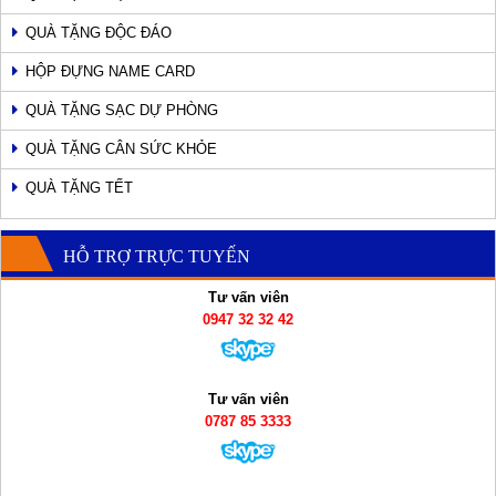
QUÀ TẶNG ĐỘC ĐÁO
HỘP ĐỰNG NAME CARD
QUÀ TẶNG SẠC DỰ PHÒNG
QUÀ TẶNG CÂN SỨC KHỎE
QUÀ TẶNG TẾT
HỖ TRỢ TRỰC TUYẾN
Tư vấn viên
0947 32 32 42
Tư vấn viên
0787 85 3333