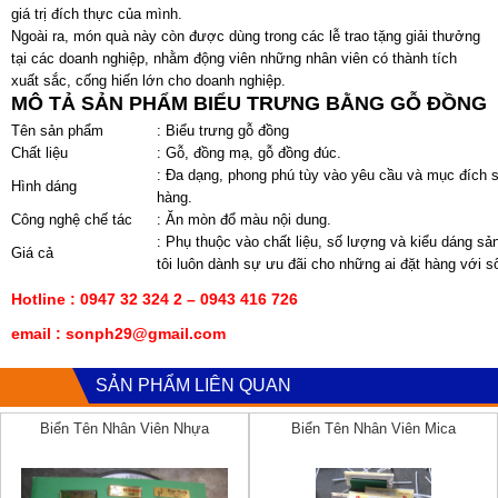
giá trị đích thực của mình.
Ngoài ra, món quà này còn được dùng trong các lễ trao tặng giải thưởng
tại các doanh nghiệp, nhằm động viên những nhân viên có thành tích
xuất sắc, cống hiến lớn cho doanh nghiệp.
MÔ TẢ SẢN PHẨM BIỂU TRƯNG BẰNG GỖ ĐỒNG
Tên sản phẩm
: Biểu trưng gỗ đồng
Chất liệu
: Gỗ, đồng mạ, gỗ đồng đúc.
: Đa dạng, phong phú tùy vào yêu cầu và mục đích
Hình dáng
hàng.
Công nghệ chế tác
: Ăn mòn đổ màu nội dung.
: Phụ thuộc vào chất liệu, số lượng và kiểu dáng sả
Giá cả
tôi luôn dành sự ưu đãi cho những ai đặt hàng với s
Hotline : 0947 32 324 2 – 0943 416 726
email : sonph29@gmail.com
SẢN PHẨM LIÊN QUAN
Biển Tên Nhân Viên Nhựa
Biển Tên Nhân Viên Mica