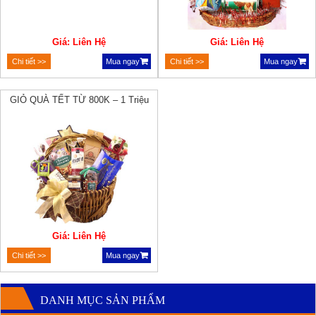
Giá: Liên Hệ
Giá: Liên Hệ
Chi tiết >>
Mua ngay
Chi tiết >>
Mua ngay
GIỎ QUÀ TẾT TỪ 800K – 1 Triệu
Giá: Liên Hệ
Chi tiết >>
Mua ngay
DANH MỤC SẢN PHẨM