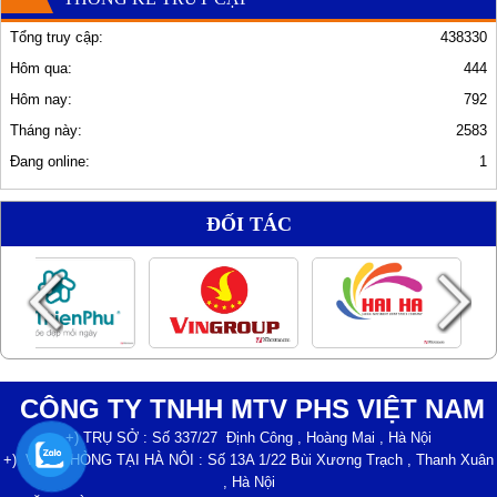
Tổng truy cập:
438330
Hôm qua:
444
Hôm nay:
792
Tháng này:
2583
Đang online:
1
ĐỐI TÁC
CÔNG TY TNHH MTV PHS VIỆT NAM
+) TRỤ SỞ : Số 337/27 Định Công , Hoàng Mai , Hà Nội
+) VĂN PHÒNG TẠI HÀ NÔI : Số 13A 1/22 Bùi Xương Trạch , Thanh Xuân
, Hà Nội