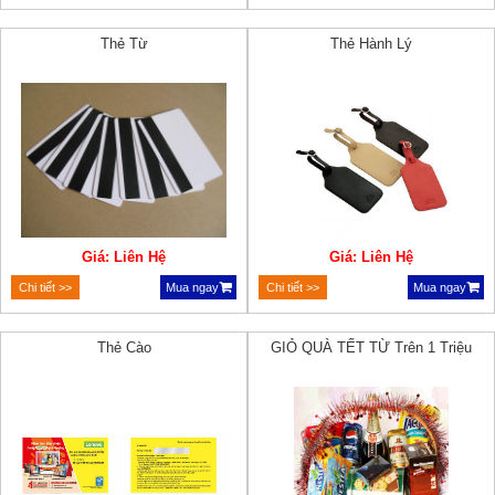
Thẻ Từ
Thẻ Hành Lý
Giá: Liên Hệ
Giá: Liên Hệ
Chi tiết >>
Mua ngay
Chi tiết >>
Mua ngay
Thẻ Cào
GIỎ QUÀ TẾT TỪ Trên 1 Triệu