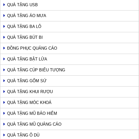
QUÀ TẶNG USB
QUÀ TẶNG ÁO MƯA
QUÀ TẶNG BA LÔ
QUÀ TẶNG BÚT BI
ĐỒNG PHỤC QUẢNG CÁO
QUÀ TẶNG BẬT LỬA
QUÀ TẶNG CÚP BIỂU TƯỢNG
QUÀ TẶNG GỐM SỨ
QUÀ TẶNG KHUI RƯỢU
QUÀ TẶNG MÓC KHOÁ
QUÀ TẶNG MŨ BẢO HIỂM
QUÀ TẶNG MŨ QUẢNG CÁO
QUÀ TẶNG Ô DÙ