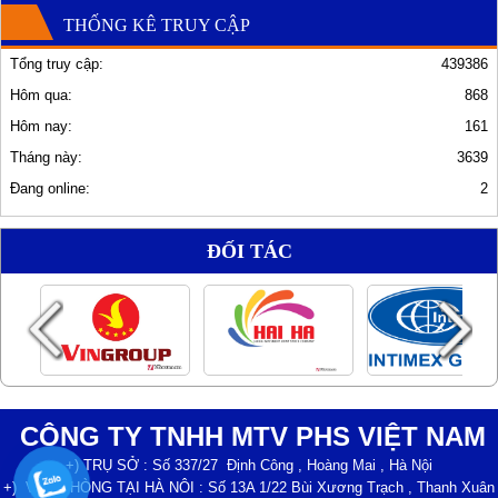
THỐNG KÊ TRUY CẬP
Tổng truy cập:
439386
Hôm qua:
868
Hôm nay:
161
Tháng này:
3639
Đang online:
2
ĐỐI TÁC
CÔNG TY TNHH MTV PHS VIỆT NAM
+) TRỤ SỞ : Số 337/27 Định Công , Hoàng Mai , Hà Nội
+) VĂN PHÒNG TẠI HÀ NÔI : Số 13A 1/22 Bùi Xương Trạch , Thanh Xuân