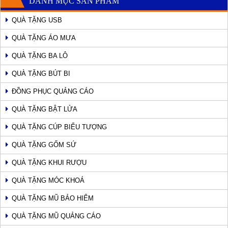
DANH MỤC SẢN PHẨM
QUÀ TẶNG USB
QUÀ TẶNG ÁO MƯA
QUÀ TẶNG BA LÔ
QUÀ TẶNG BÚT BI
ĐỒNG PHỤC QUẢNG CÁO
QUÀ TẶNG BẬT LỬA
QUÀ TẶNG CÚP BIỂU TƯỢNG
QUÀ TẶNG GỐM SỨ
QUÀ TẶNG KHUI RƯỢU
QUÀ TẶNG MÓC KHOÁ
QUÀ TẶNG MŨ BẢO HIỂM
QUÀ TẶNG MŨ QUẢNG CÁO