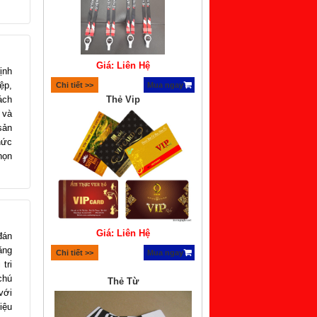
Giá: Liên Hệ
ịnh
ệp,
Chi tiết >>
Mua ngay
ách
Thẻ Vip
 và
sản
hức
họn
Giá: Liên Hệ
đán
ặng
Chi tiết >>
Mua ngay
tri
chú
Thẻ Từ
với
iệu