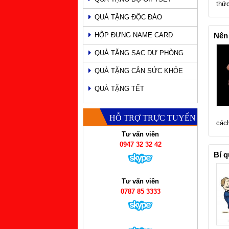
thứ
QUÀ TẶNG ĐỘC ĐÁO
HỘP ĐỰNG NAME CARD
Nên 
QUÀ TẶNG SẠC DỰ PHÒNG
QUÀ TẶNG CÂN SỨC KHỎE
QUÀ TẶNG TẾT
HỖ TRỢ TRỰC TUYẾN
các
Tư vấn viên
0947 32 32 42
Bí q
Tư vấn viên
0787 85 3333