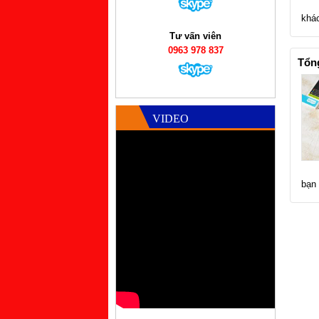
khá
Tư vấn viên
0963 978 837
Tổn
VIDEO
bạn