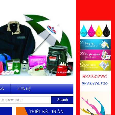
NG
LIÊN HỆ
THIẾT KẾ – IN ẤN