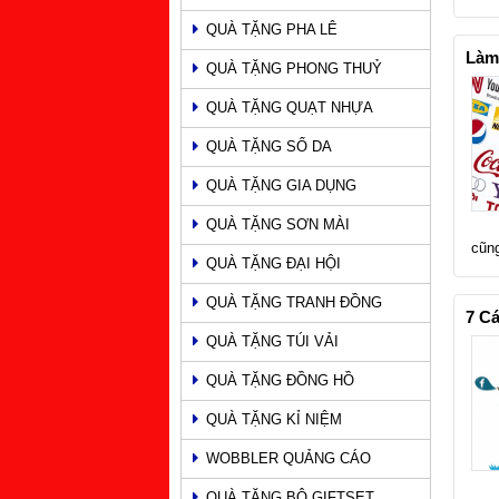
QUÀ TẶNG PHA LÊ
Làm 
QUÀ TẶNG PHONG THUỶ
QUÀ TẶNG QUẠT NHỰA
QUÀ TẶNG SỔ DA
QUÀ TẶNG GIA DỤNG
QUÀ TẶNG SƠN MÀI
cũng
QUÀ TẶNG ĐẠI HỘI
QUÀ TẶNG TRANH ĐỒNG
7 Cá
QUÀ TẶNG TÚI VẢI
QUÀ TẶNG ĐỒNG HỒ
QUÀ TẶNG KỈ NIỆM
WOBBLER QUẢNG CÁO
QUÀ TẶNG BỘ GIFTSET