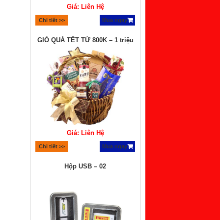
Giá: Liên Hệ
Chi tiết >>
Mua ngay
GIỎ QUÀ TẾT TỪ 800K – 1 triệu
Giá: Liên Hệ
Chi tiết >>
Mua ngay
Hộp USB – 02