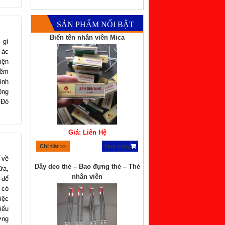
SẢN PHẨM NỔI BẬT
Biển tên nhân viên Mica
 gì
Tác
iện
iềm
ính
ông
 Đó
Giá: Liên Hệ
Chi tiết >>
Mua ngay
 về
Dây deo thẻ – Bao đựng thẻ – Thẻ
ữa,
nhân viên
 để
 có
iệc
iểu
ơng