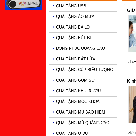
QUÀ TẶNG USB
PHẨM
Giữ
QUÀ TẶNG ÁO MƯA
QUÀ TẶNG BA LÔ
QUÀ TẶNG BÚT BI
ĐỒNG PHỤC QUẢNG CÁO
QUÀ TẶNG BẬT LỬA
đượ
QUÀ TẶNG CÚP BIỂU TƯỢNG
QUÀ TẶNG GỐM SỨ
Kin
QUÀ TẶNG KHUI RƯỢU
QUÀ TẶNG MÓC KHOÁ
QUÀ TẶNG MŨ BẢO HIỂM
QUÀ TẶNG MŨ QUẢNG CÁO
điều
QUÀ TẶNG Ô DÙ