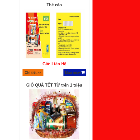
Thẻ cào
Giá: Liên Hệ
Chi tiết >>
Mua ngay
GIỎ QUÀ TẾT TỪ trên 1 triệu