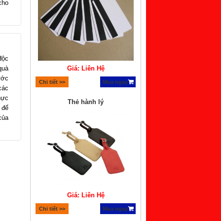
cho
độc
quà
Giá: Liên Hệ
ước
Chi tiết >>
Mua ngay
các
hực
Thẻ hành lý
 để
của
Giá: Liên Hệ
Chi tiết >>
Mua ngay