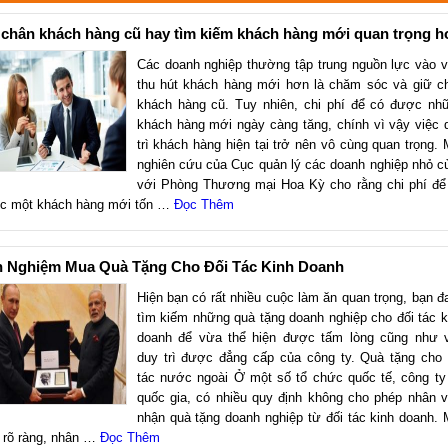
 chân khách hàng cũ hay tìm kiếm khách hàng mới quan trọng 
Các doanh nghiệp thường tập trung nguồn lực vào v
thu hút khách hàng mới hơn là chăm sóc và giữ c
khách hàng cũ. Tuy nhiên, chi phí để có được nh
khách hàng mới ngày càng tăng, chính vì vậy việc 
trì khách hàng hiện tại trở nên vô cùng quan trọng. 
nghiên cứu của Cục quản lý các doanh nghiệp nhỏ c
với Phòng Thương mại Hoa Kỳ cho rằng chi phí để
c một khách hàng mới tốn …
Đọc Thêm
h Nghiệm Mua Quà Tặng Cho Đối Tác Kinh Doanh
Hiện bạn có rất nhiều cuộc làm ăn quan trọng, bạn đ
tìm kiếm những quà tặng doanh nghiệp cho đối tác k
doanh để vừa thể hiện được tấm lòng cũng như 
duy trì được đẳng cấp của công ty. Quà tặng cho 
tác nước ngoài Ở một số tổ chức quốc tế, công ty
quốc gia, có nhiều quy định không cho phép nhân v
nhận quà tặng doanh nghiệp từ đối tác kinh doanh. 
 rõ ràng, nhân …
Đọc Thêm