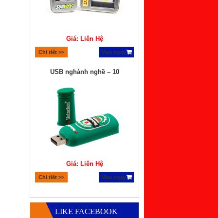
Giá: Liên Hệ
Chi tiết >>
Mua ngay
USB nghành nghề – 10
Giá: Liên Hệ
Chi tiết >>
Mua ngay
Quà tặng bộ xếp hình lego
LIKE FACEBOOK