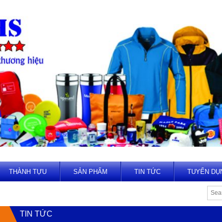
THÀNH TỰU
SẢN PHẨM
TIN TỨC
TUYỂN DỤ
TIN TỨC