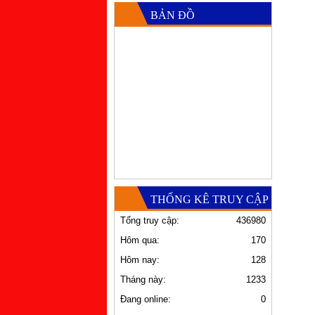
BẢN ĐỒ
THỐNG KÊ TRUY CẬP
Tổng truy cập:
436980
Hôm qua:
170
Hôm nay:
128
Tháng này:
1233
Đang online:
0