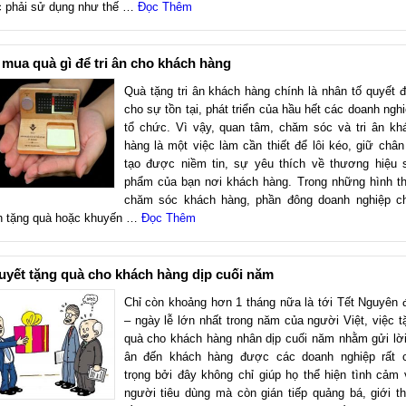
c phải sử dụng như thế …
Đọc Thêm
mua quà gì để tri ân cho khách hàng
Quà tặng tri ân khách hàng chính là nhân tố quyết đ
cho sự tồn tại, phát triển của hầu hết các doanh nghi
tổ chức. Vì vậy, quan tâm, chăm sóc và tri ân kh
hàng là một việc làm cần thiết để lôi kéo, giữ chân
tạo được niềm tin, sự yêu thích về thương hiệu 
phẩm của bạn nơi khách hàng. Trong những hình t
chăm sóc khách hàng, phần đông doanh nghiệp c
h tặng quà hoặc khuyến …
Đọc Thêm
uyết tặng quà cho khách hàng dịp cuối năm
Chỉ còn khoảng hơn 1 tháng nữa là tới Tết Nguyên 
– ngày lễ lớn nhất trong năm của người Việt, việc t
quà cho khách hàng nhân dịp cuối năm nhằm gửi lời 
ân đến khách hàng được các doanh nghiệp rất 
trọng bởi đây không chỉ giúp họ thể hiện tình cảm 
người tiêu dùng mà còn gián tiếp quảng bá, giới th