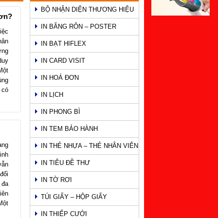
BỘ NHẬN DIỆN THƯƠNG HIỆU
hơn?
IN BĂNG RÔN – POSTER
iệc
hân
IN BẠT HIFLEX
ững
duy
IN CARD VISIT
Một
IN HOÁ ĐƠN
ùng
 có
IN LỊCH
IN PHONG BÌ
IN TEM BẢO HÀNH
ang
IN THẺ NHỰA – THẺ NHÂN VIÊN
inh
IN TIÊU ĐỀ THƯ
vẫn
đối
IN TỜ RƠI
 đa
iên
TÚI GIẤY – HỘP GIẤY
Một
IN THIẾP CƯỚI