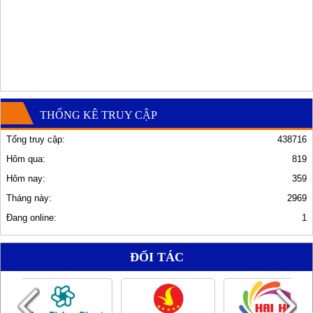
THỐNG KÊ TRUY CẬP
Tổng truy cập:
438716
Hôm qua:
819
Hôm nay:
359
Tháng này:
2969
Đang online:
1
ĐỐI TÁC