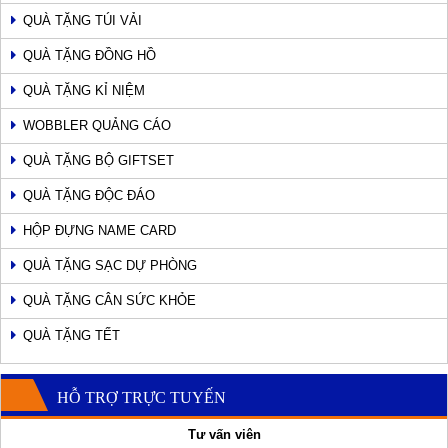
QUÀ TẶNG TÚI VẢI
QUÀ TẶNG ĐỒNG HỒ
QUÀ TẶNG KỈ NIỆM
WOBBLER QUẢNG CÁO
QUÀ TẶNG BỘ GIFTSET
QUÀ TẶNG ĐỘC ĐÁO
HỘP ĐỰNG NAME CARD
QUÀ TẶNG SẠC DỰ PHÒNG
QUÀ TẶNG CÂN SỨC KHỎE
QUÀ TẶNG TẾT
HỖ TRỢ TRỰC TUYẾN
Tư vấn viên