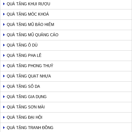
QUÀ TẶNG KHUI RƯỢU
QUÀ TẶNG MÓC KHOÁ
QUÀ TẶNG MŨ BẢO HIỂM
QUÀ TẶNG MŨ QUẢNG CÁO
QUÀ TẶNG Ô DÙ
QUÀ TẶNG PHA LÊ
QUÀ TẶNG PHONG THUỶ
QUÀ TẶNG QUẠT NHỰA
QUÀ TẶNG SỔ DA
QUÀ TẶNG GIA DỤNG
QUÀ TẶNG SƠN MÀI
QUÀ TẶNG ĐẠI HỘI
QUÀ TẶNG TRANH ĐỒNG