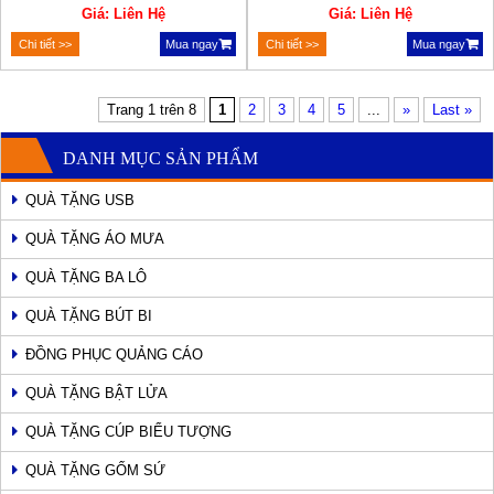
Giá: Liên Hệ
Giá: Liên Hệ
Chi tiết >>
Mua ngay
Chi tiết >>
Mua ngay
Trang 1 trên 8
1
2
3
4
5
...
»
Last »
DANH MỤC SẢN PHẨM
QUÀ TẶNG USB
QUÀ TẶNG ÁO MƯA
QUÀ TẶNG BA LÔ
QUÀ TẶNG BÚT BI
ĐỒNG PHỤC QUẢNG CÁO
QUÀ TẶNG BẬT LỬA
QUÀ TẶNG CÚP BIỂU TƯỢNG
QUÀ TẶNG GỐM SỨ