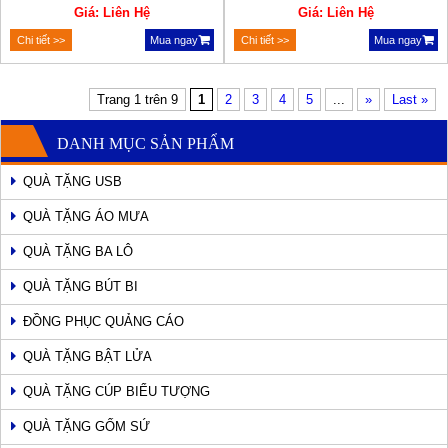
Giá: Liên Hệ
Giá: Liên Hệ
Chi tiết >>
Mua ngay
Chi tiết >>
Mua ngay
Trang 1 trên 9
1
2
3
4
5
...
»
Last »
DANH MỤC SẢN PHẨM
QUÀ TẶNG USB
QUÀ TẶNG ÁO MƯA
QUÀ TẶNG BA LÔ
QUÀ TẶNG BÚT BI
ĐỒNG PHỤC QUẢNG CÁO
QUÀ TẶNG BẬT LỬA
QUÀ TẶNG CÚP BIỂU TƯỢNG
QUÀ TẶNG GỐM SỨ