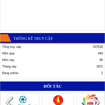
THỐNG KÊ TRUY CẬP
Tổng truy cập:
437618
Hôm qua:
444
Hôm nay:
80
Tháng này:
1871
Đang online:
2
ĐỐI TÁC