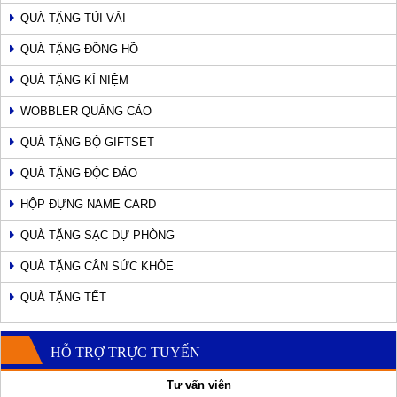
QUÀ TẶNG TÚI VẢI
QUÀ TẶNG ĐỒNG HỒ
QUÀ TẶNG KỈ NIỆM
WOBBLER QUẢNG CÁO
QUÀ TẶNG BỘ GIFTSET
QUÀ TẶNG ĐỘC ĐÁO
HỘP ĐỰNG NAME CARD
QUÀ TẶNG SẠC DỰ PHÒNG
QUÀ TẶNG CÂN SỨC KHỎE
QUÀ TẶNG TẾT
HỖ TRỢ TRỰC TUYẾN
Tư vấn viên