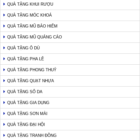
QUÀ TẶNG KHUI RƯỢU
QUÀ TẶNG MÓC KHOÁ
QUÀ TẶNG MŨ BẢO HIỂM
QUÀ TẶNG MŨ QUẢNG CÁO
QUÀ TẶNG Ô DÙ
QUÀ TẶNG PHA LÊ
QUÀ TẶNG PHONG THUỶ
QUÀ TẶNG QUẠT NHỰA
QUÀ TẶNG SỔ DA
QUÀ TẶNG GIA DỤNG
QUÀ TẶNG SƠN MÀI
QUÀ TẶNG ĐẠI HỘI
QUÀ TẶNG TRANH ĐỒNG