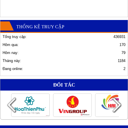
THỐNG KÊ TRUY CẬP
Tổng truy cập:
436931
Hôm qua:
170
Hôm nay:
79
Tháng này:
1184
Đang online:
2
ĐỐI TÁC