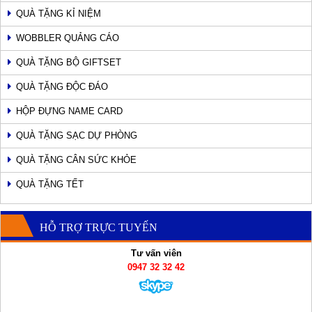
QUÀ TẶNG KỈ NIỆM
WOBBLER QUẢNG CÁO
QUÀ TẶNG BỘ GIFTSET
QUÀ TẶNG ĐỘC ĐÁO
HỘP ĐỰNG NAME CARD
QUÀ TẶNG SẠC DỰ PHÒNG
QUÀ TẶNG CÂN SỨC KHỎE
QUÀ TẶNG TẾT
HỖ TRỢ TRỰC TUYẾN
Tư vấn viên
0947 32 32 42