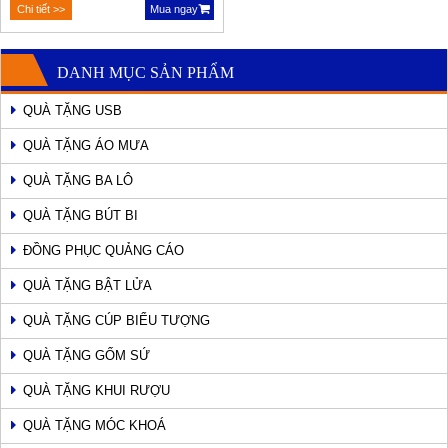
Chi tiết >>
Mua ngay
DANH MỤC SẢN PHẨM
QUÀ TẶNG USB
QUÀ TẶNG ÁO MƯA
QUÀ TẶNG BA LÔ
QUÀ TẶNG BÚT BI
ĐỒNG PHỤC QUẢNG CÁO
QUÀ TẶNG BẬT LỬA
QUÀ TẶNG CÚP BIỂU TƯỢNG
QUÀ TẶNG GỐM SỨ
QUÀ TẶNG KHUI RƯỢU
QUÀ TẶNG MÓC KHOÁ