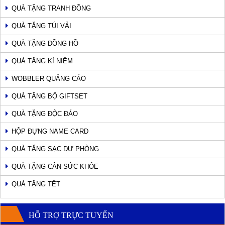
QUÀ TẶNG TRANH ĐỒNG
QUÀ TẶNG TÚI VẢI
QUÀ TẶNG ĐỒNG HỒ
QUÀ TẶNG KỈ NIỆM
WOBBLER QUẢNG CÁO
QUÀ TẶNG BỘ GIFTSET
QUÀ TẶNG ĐỘC ĐÁO
HỘP ĐỰNG NAME CARD
QUÀ TẶNG SẠC DỰ PHÒNG
QUÀ TẶNG CÂN SỨC KHỎE
QUÀ TẶNG TẾT
HỖ TRỢ TRỰC TUYẾN