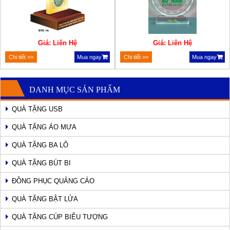
Giá: Liên Hệ
Giá: Liên Hệ
Chi tiết >>
Mua ngay
Chi tiết >>
Mua ngay
DANH MỤC SẢN PHẨM
QUÀ TẶNG USB
QUÀ TẶNG ÁO MƯA
QUÀ TẶNG BA LÔ
QUÀ TẶNG BÚT BI
ĐỒNG PHỤC QUẢNG CÁO
QUÀ TẶNG BẬT LỬA
QUÀ TẶNG CÚP BIỂU TƯỢNG