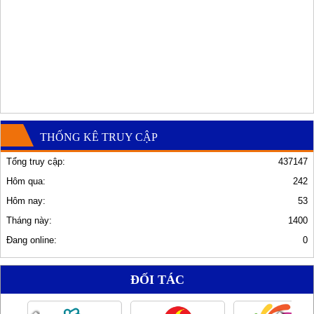
THỐNG KÊ TRUY CẬP
Tổng truy cập:
437147
Hôm qua:
242
Hôm nay:
53
Tháng này:
1400
Đang online:
0
ĐỐI TÁC