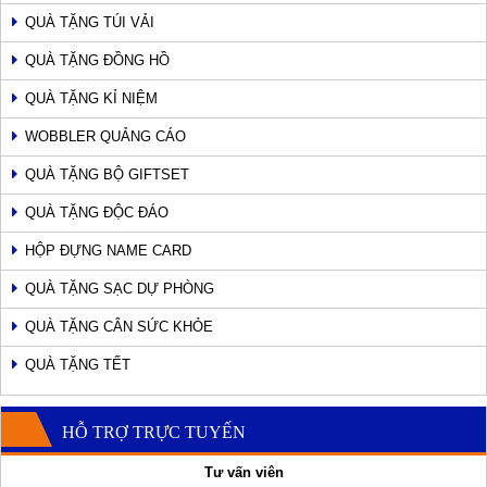
QUÀ TẶNG TÚI VẢI
QUÀ TẶNG ĐỒNG HỒ
QUÀ TẶNG KỈ NIỆM
WOBBLER QUẢNG CÁO
QUÀ TẶNG BỘ GIFTSET
QUÀ TẶNG ĐỘC ĐÁO
HỘP ĐỰNG NAME CARD
QUÀ TẶNG SẠC DỰ PHÒNG
QUÀ TẶNG CÂN SỨC KHỎE
QUÀ TẶNG TẾT
HỖ TRỢ TRỰC TUYẾN
Tư vấn viên