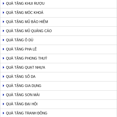
QUÀ TẶNG KHUI RƯỢU
QUÀ TẶNG MÓC KHOÁ
QUÀ TẶNG MŨ BẢO HIỂM
QUÀ TẶNG MŨ QUẢNG CÁO
QUÀ TẶNG Ô DÙ
QUÀ TẶNG PHA LÊ
QUÀ TẶNG PHONG THUỶ
QUÀ TẶNG QUẠT NHỰA
QUÀ TẶNG SỔ DA
QUÀ TẶNG GIA DỤNG
QUÀ TẶNG SƠN MÀI
QUÀ TẶNG ĐẠI HỘI
QUÀ TẶNG TRANH ĐỒNG