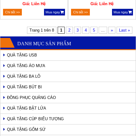
Giá: Liên Hệ
Giá: Liên Hệ
Chi tiết >>
Mua ngay
Chi tiết >>
Mua ngay
Trang 1 trên 8
1
2
3
4
5
...
»
Last »
DANH MỤC SẢN PHẨM
QUÀ TẶNG USB
QUÀ TẶNG ÁO MƯA
QUÀ TẶNG BA LÔ
QUÀ TẶNG BÚT BI
ĐỒNG PHỤC QUẢNG CÁO
QUÀ TẶNG BẬT LỬA
QUÀ TẶNG CÚP BIỂU TƯỢNG
QUÀ TẶNG GỐM SỨ