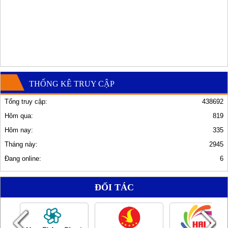
THỐNG KÊ TRUY CẬP
Tổng truy cập:
438692
Hôm qua:
819
Hôm nay:
335
Tháng này:
2945
Đang online:
6
ĐỐI TÁC