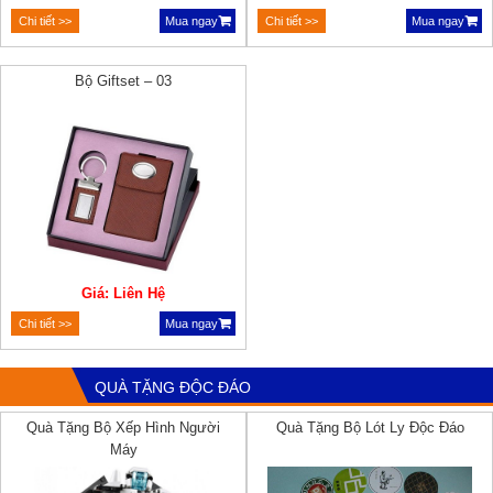
Chi tiết >>
Mua ngay
Chi tiết >>
Mua ngay
Bộ Giftset – 03
Giá: Liên Hệ
Chi tiết >>
Mua ngay
QUÀ TẶNG ĐỘC ĐÁO
Quà Tặng Bộ Xếp Hình Người
Quà Tặng Bộ Lót Ly Độc Đáo
Máy