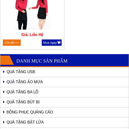
Giá: Liên Hệ
Chi tiết >>
Mua ngay
DANH MỤC SẢN PHẨM
QUÀ TẶNG USB
QUÀ TẶNG ÁO MƯA
QUÀ TẶNG BA LÔ
QUÀ TẶNG BÚT BI
ĐỒNG PHỤC QUẢNG CÁO
QUÀ TẶNG BẬT LỬA