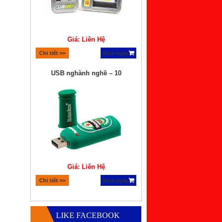
Giá: Liên Hệ
Chi tiết >>
Mua ngay
USB nghành nghề – 10
Giá: Liên Hệ
Chi tiết >>
Mua ngay
Quà tặng bộ xếp hình lego
LIKE FACEBOOK