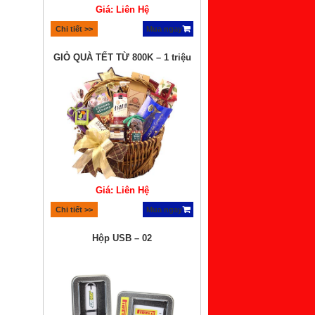
Giá: Liên Hệ
Chi tiết >>
Mua ngay
GIỎ QUÀ TẾT TỪ 800K – 1 triệu
Giá: Liên Hệ
Chi tiết >>
Mua ngay
Hộp USB – 02