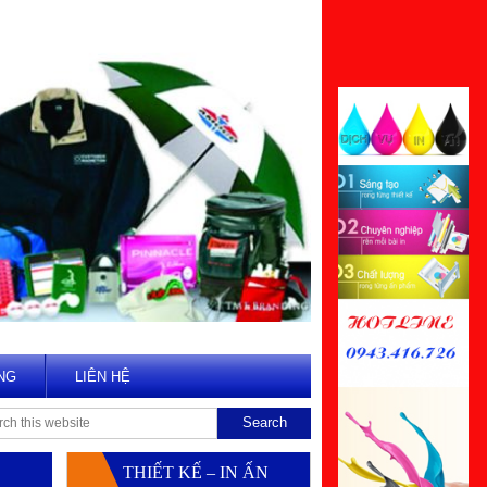
NG
LIÊN HỆ
THIẾT KẾ – IN ẤN