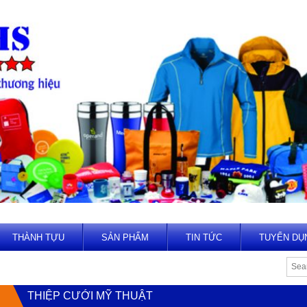
THÀNH TỰU
SẢN PHẨM
TIN TỨC
TUYỂN DỤ
THIỆP CƯỚI MỸ THUẬT