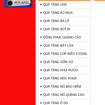
QUÀ TẶNG USB
PHẨM
QUÀ TẶNG ÁO MƯA
QUÀ TẶNG BA LÔ
QUÀ TẶNG BÚT BI
ĐỒNG PHỤC QUẢNG CÁO
QUÀ TẶNG BẬT LỬA
QUÀ TẶNG CÚP BIỂU TƯỢNG
QUÀ TẶNG GỐM SỨ
QUÀ TẶNG KHUI RƯỢU
QUÀ TẶNG MÓC KHOÁ
QUÀ TẶNG MŨ BẢO HIỂM
QUÀ TẶNG MŨ QUẢNG CÁO
QUÀ TẶNG Ô DÙ