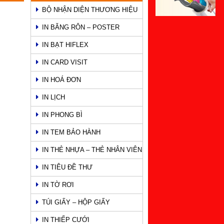
BỘ NHẬN DIỆN THƯƠNG HIỆU
IN BĂNG RÔN – POSTER
IN BẠT HIFLEX
IN CARD VISIT
IN HOÁ ĐƠN
IN LỊCH
IN PHONG BÌ
IN TEM BẢO HÀNH
IN THẺ NHỰA – THẺ NHÂN VIÊN
IN TIÊU ĐỀ THƯ
IN TỜ RƠI
TÚI GIẤY – HỘP GIẤY
IN THIẾP CƯỚI