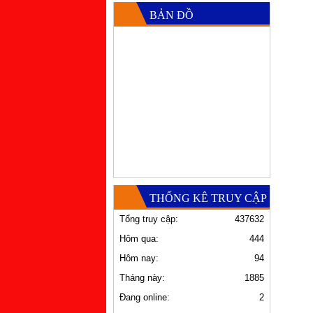
BẢN ĐỒ
THỐNG KÊ TRUY CẬP
Tổng truy cập:
437632
Hôm qua:
444
Hôm nay:
94
Tháng này:
1885
Đang online:
2