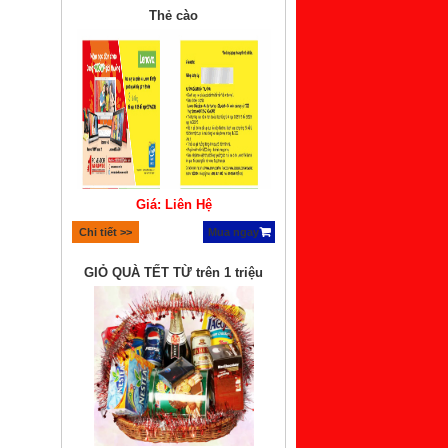
Thẻ cào
Giá: Liên Hệ
Chi tiết >>
Mua ngay
GIỎ QUÀ TẾT TỪ trên 1 triệu