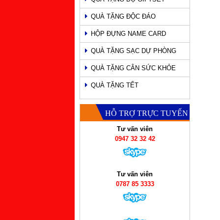
QUÀ TẶNG ĐỘC ĐÁO
HỘP ĐỰNG NAME CARD
QUÀ TẶNG SẠC DỰ PHÒNG
QUÀ TẶNG CÂN SỨC KHỎE
QUÀ TẶNG TẾT
HỖ TRỢ TRỰC TUYẾN
Tư vấn viên
0947 32 32 42
Tư vấn viên
0787 85 3333