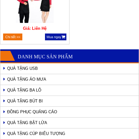
Giá: Liên Hệ
Chi tiết >>
Mua ngay
DANH MỤC SẢN PHẨM
QUÀ TẶNG USB
QUÀ TẶNG ÁO MƯA
QUÀ TẶNG BA LÔ
QUÀ TẶNG BÚT BI
ĐỒNG PHỤC QUẢNG CÁO
QUÀ TẶNG BẬT LỬA
QUÀ TẶNG CÚP BIỂU TƯỢNG