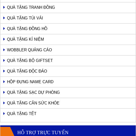
QUÀ TẶNG TRANH ĐỒNG
QUÀ TẶNG TÚI VẢI
QUÀ TẶNG ĐỒNG HỒ
QUÀ TẶNG KỈ NIỆM
WOBBLER QUẢNG CÁO
QUÀ TẶNG BỘ GIFTSET
QUÀ TẶNG ĐỘC ĐÁO
HỘP ĐỰNG NAME CARD
QUÀ TẶNG SẠC DỰ PHÒNG
QUÀ TẶNG CÂN SỨC KHỎE
QUÀ TẶNG TẾT
HỖ TRỢ TRỰC TUYẾN