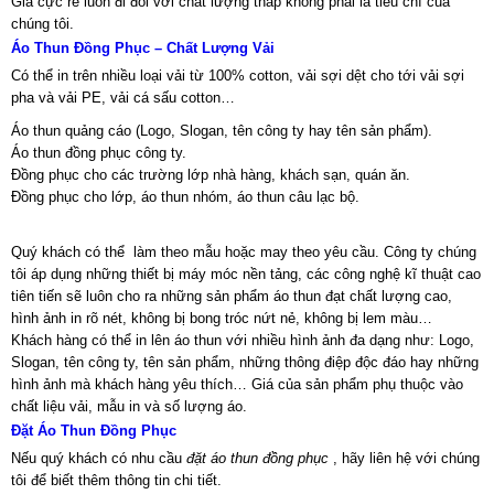
Giá cực rẻ luôn đi đôi với chất lượng thấp không phải là tiêu chí của
chúng tôi.
Áo Thun Đồng Phục – Chất Lượng Vải
Có thể in trên nhiều loại vải từ 100% cotton, vải sợi dệt cho tới vải sợi
pha và vải PE, vải cá sấu cotton…
Áo thun quảng cáo (Logo, Slogan, tên công ty hay tên sản phẩm).
Áo thun đồng phục công ty.
Đồng phục cho các trường lớp nhà hàng, khách sạn, quán ăn.
Đồng phục cho lớp, áo thun nhóm, áo thun câu lạc bộ.
Quý khách có thể làm theo mẫu hoặc may theo yêu cầu. Công ty chúng
tôi áp dụng những thiết bị máy móc nền tảng, các công nghệ kĩ thuật cao
tiên tiến sẽ luôn cho ra những sản phẩm áo thun đạt chất lượng cao,
hình ảnh in rõ nét, không bị bong tróc nứt nẻ, không bị lem màu…
Khách hàng có thể in lên áo thun với nhiều hình ảnh đa dạng như: Logo,
Slogan, tên công ty, tên sản phẩm, những thông điệp độc đáo hay những
hình ảnh mà khách hàng yêu thích… Giá của sản phẩm phụ thuộc vào
chất liệu vải, mẫu in và số lượng áo.
Đặt Áo Thun Đồng Phục
Nếu quý khách có nhu cầu
đặt áo thun đồng phục
, hãy liên hệ với chúng
tôi để biết thêm thông tin chi tiết.