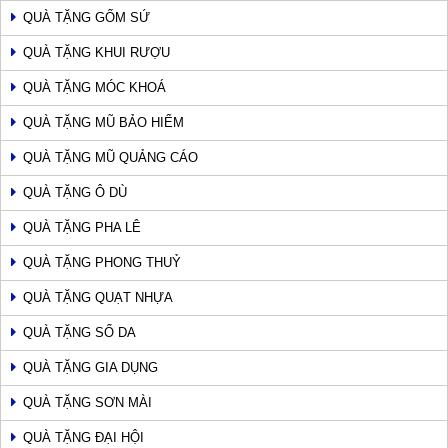
QUÀ TẶNG GỐM SỨ
QUÀ TẶNG KHUI RƯỢU
QUÀ TẶNG MÓC KHOÁ
QUÀ TẶNG MŨ BẢO HIỂM
QUÀ TẶNG MŨ QUẢNG CÁO
QUÀ TẶNG Ô DÙ
QUÀ TẶNG PHA LÊ
QUÀ TẶNG PHONG THUỶ
QUÀ TẶNG QUẠT NHỰA
QUÀ TẶNG SỔ DA
QUÀ TẶNG GIA DỤNG
QUÀ TẶNG SƠN MÀI
QUÀ TẶNG ĐẠI HỘI