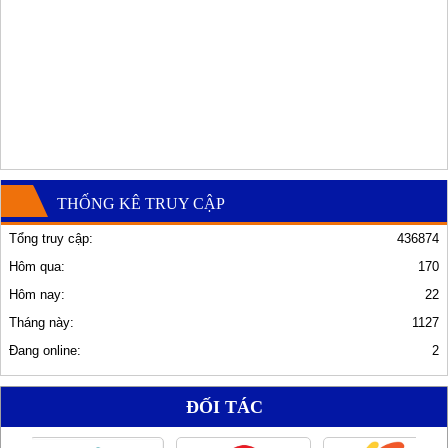
THỐNG KÊ TRUY CẬP
Tổng truy cập:
436874
Hôm qua:
170
Hôm nay:
22
Tháng này:
1127
Đang online:
2
ĐỐI TÁC