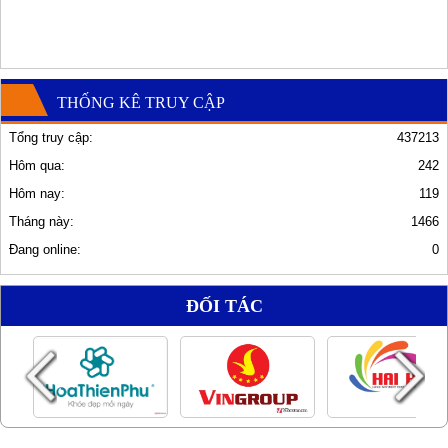
THỐNG KÊ TRUY CẬP
Tổng truy cập:
437213
Hôm qua:
242
Hôm nay:
119
Tháng này:
1466
Đang online:
0
ĐỐI TÁC