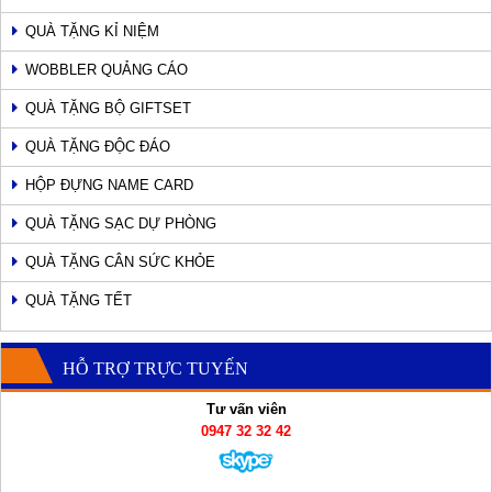
QUÀ TẶNG KỈ NIỆM
WOBBLER QUẢNG CÁO
QUÀ TẶNG BỘ GIFTSET
QUÀ TẶNG ĐỘC ĐÁO
HỘP ĐỰNG NAME CARD
QUÀ TẶNG SẠC DỰ PHÒNG
QUÀ TẶNG CÂN SỨC KHỎE
QUÀ TẶNG TẾT
HỖ TRỢ TRỰC TUYẾN
Tư vấn viên
0947 32 32 42