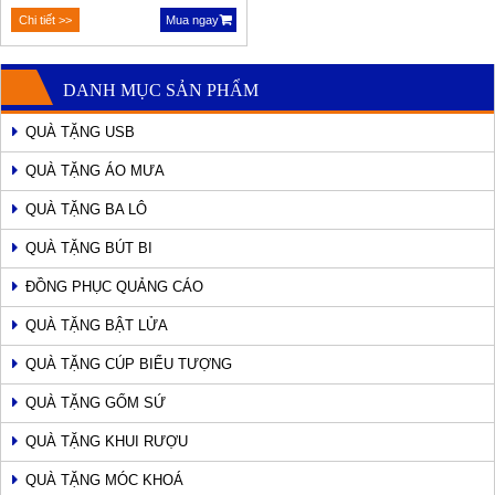
Chi tiết >>
Mua ngay
DANH MỤC SẢN PHẨM
QUÀ TẶNG USB
QUÀ TẶNG ÁO MƯA
QUÀ TẶNG BA LÔ
QUÀ TẶNG BÚT BI
ĐỒNG PHỤC QUẢNG CÁO
QUÀ TẶNG BẬT LỬA
QUÀ TẶNG CÚP BIỂU TƯỢNG
QUÀ TẶNG GỐM SỨ
QUÀ TẶNG KHUI RƯỢU
QUÀ TẶNG MÓC KHOÁ