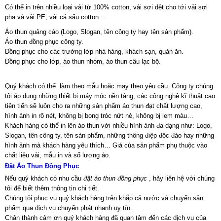
Có thể in trên nhiều loại vải từ 100% cotton, vải sợi dệt cho tới vải sợi
pha và vải PE, vải cá sấu cotton…
Áo thun quảng cáo (Logo, Slogan, tên công ty hay tên sản phẩm).
Áo thun đồng phục công ty.
Đồng phục cho các trường lớp nhà hàng, khách sạn, quán ăn.
Đồng phục cho lớp, áo thun nhóm, áo thun câu lạc bộ.
Quý khách có thể làm theo mẫu hoặc may theo yêu cầu. Công ty chúng
tôi áp dụng những thiết bị máy móc nền tảng, các công nghệ kĩ thuật cao
tiên tiến sẽ luôn cho ra những sản phẩm áo thun đạt chất lượng cao,
hình ảnh in rõ nét, không bị bong tróc nứt nẻ, không bị lem màu…
Khách hàng có thể in lên áo thun với nhiều hình ảnh đa dạng như: Logo,
Slogan, tên công ty, tên sản phẩm, những thông điệp độc đáo hay những
hình ảnh mà khách hàng yêu thích… Giá của sản phẩm phụ thuộc vào
chất liệu vải, mẫu in và số lượng áo.
Đặt Áo Thun Đồng Phục
Nếu quý khách có nhu cầu
đặt áo thun đồng phục
, hãy liên hệ với chúng
tôi để biết thêm thông tin chi tiết.
Chúng tôi phục vụ quý khách hàng trên khắp cả nước và chuyển sản
phẩm qua dịch vụ chuyển phát nhanh uy tín.
Chân thành cảm ơn quý khách hàng đã quan tâm đến các dịch vụ của