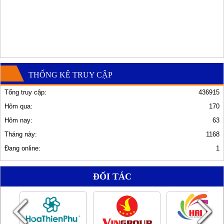
THỐNG KÊ TRUY CẬP
Tổng truy cập:
436915
Hôm qua:
170
Hôm nay:
63
Tháng này:
1168
Đang online:
1
ĐỐI TÁC