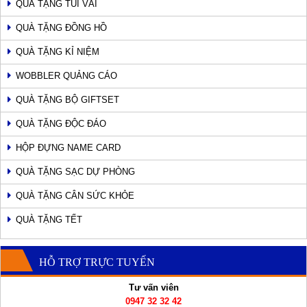
QUÀ TẶNG TÚI VẢI
QUÀ TẶNG ĐỒNG HỒ
QUÀ TẶNG KỈ NIỆM
WOBBLER QUẢNG CÁO
QUÀ TẶNG BỘ GIFTSET
QUÀ TẶNG ĐỘC ĐÁO
HỘP ĐỰNG NAME CARD
QUÀ TẶNG SẠC DỰ PHÒNG
QUÀ TẶNG CÂN SỨC KHỎE
QUÀ TẶNG TẾT
HỖ TRỢ TRỰC TUYẾN
Tư vấn viên
0947 32 32 42