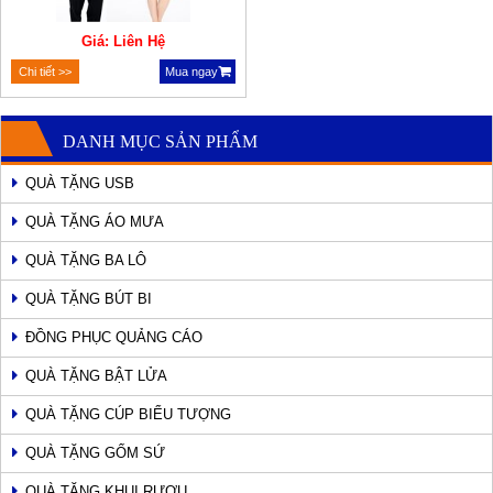
Giá: Liên Hệ
Chi tiết >>
Mua ngay
DANH MỤC SẢN PHẨM
QUÀ TẶNG USB
QUÀ TẶNG ÁO MƯA
QUÀ TẶNG BA LÔ
QUÀ TẶNG BÚT BI
ĐỒNG PHỤC QUẢNG CÁO
QUÀ TẶNG BẬT LỬA
QUÀ TẶNG CÚP BIỂU TƯỢNG
QUÀ TẶNG GỐM SỨ
QUÀ TẶNG KHUI RƯỢU