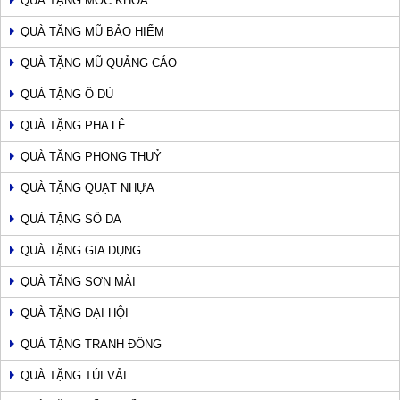
QUÀ TẶNG MÓC KHOÁ
QUÀ TẶNG MŨ BẢO HIỂM
QUÀ TẶNG MŨ QUẢNG CÁO
QUÀ TẶNG Ô DÙ
QUÀ TẶNG PHA LÊ
QUÀ TẶNG PHONG THUỶ
QUÀ TẶNG QUẠT NHỰA
QUÀ TẶNG SỔ DA
QUÀ TẶNG GIA DỤNG
QUÀ TẶNG SƠN MÀI
QUÀ TẶNG ĐẠI HỘI
QUÀ TẶNG TRANH ĐỒNG
QUÀ TẶNG TÚI VẢI