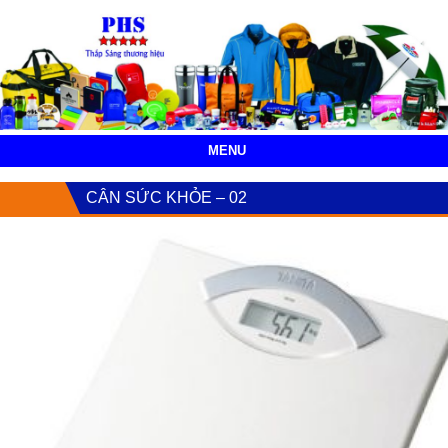
MENU
CÂN SỨC KHỎE – 02