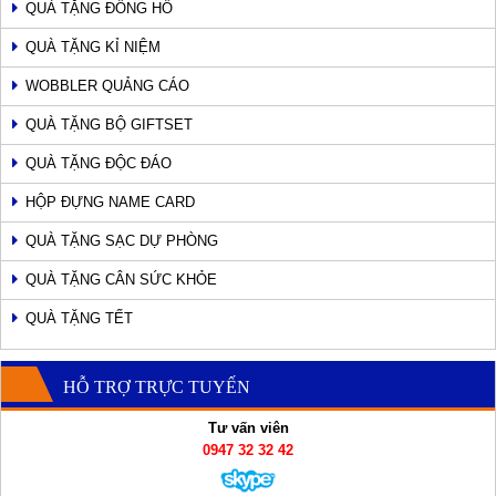
QUÀ TẶNG ĐỒNG HỒ
QUÀ TẶNG KỈ NIỆM
WOBBLER QUẢNG CÁO
QUÀ TẶNG BỘ GIFTSET
QUÀ TẶNG ĐỘC ĐÁO
HỘP ĐỰNG NAME CARD
QUÀ TẶNG SẠC DỰ PHÒNG
QUÀ TẶNG CÂN SỨC KHỎE
QUÀ TẶNG TẾT
HỖ TRỢ TRỰC TUYẾN
Tư vấn viên
0947 32 32 42