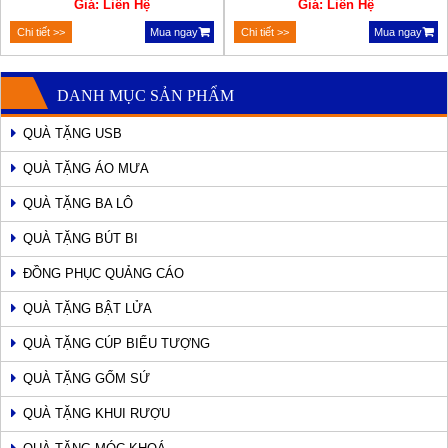
Giá: Liên Hệ
Giá: Liên Hệ
Chi tiết >>
Mua ngay
Chi tiết >>
Mua ngay
DANH MỤC SẢN PHẨM
QUÀ TẶNG USB
QUÀ TẶNG ÁO MƯA
QUÀ TẶNG BA LÔ
QUÀ TẶNG BÚT BI
ĐỒNG PHỤC QUẢNG CÁO
QUÀ TẶNG BẬT LỬA
QUÀ TẶNG CÚP BIỂU TƯỢNG
QUÀ TẶNG GỐM SỨ
QUÀ TẶNG KHUI RƯỢU