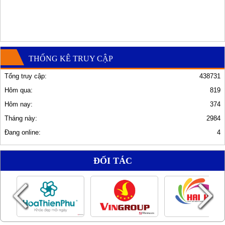
THỐNG KÊ TRUY CẬP
Tổng truy cập:
438731
Hôm qua:
819
Hôm nay:
374
Tháng này:
2984
Đang online:
4
ĐỐI TÁC