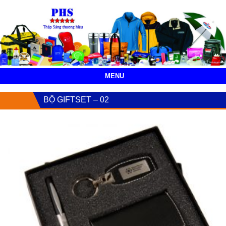
MENU
BỘ GIFTSET – 02