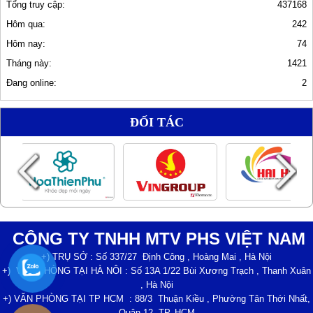
Tổng truy cập:
437168
Hôm qua:
242
Hôm nay:
74
Tháng này:
1421
Đang online:
2
ĐỐI TÁC
CÔNG TY TNHH MTV PHS VIỆT NAM
+) TRỤ SỞ : Số 337/27 Định Công , Hoàng Mai , Hà Nội
+) VĂN PHÒNG TẠI HÀ NÔI : Số 13A 1/22 Bùi Xương Trạch , Thanh Xuân
, Hà Nội
+) VĂN PHÒNG TẠI TP HCM : 88/3 Thuận Kiều , Phường Tân Thới Nhất,
Quận 12, TP. HCM