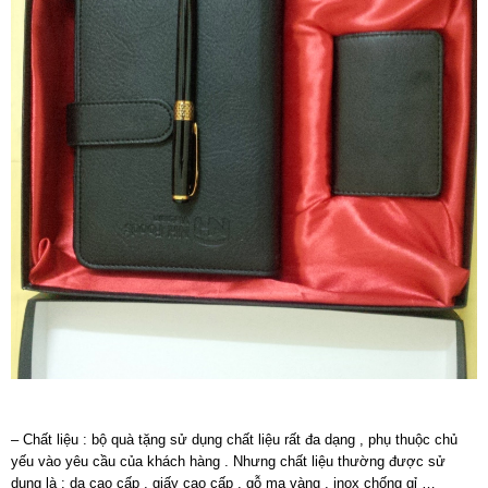
– Chất liệu : bộ quà tặng sử dụng chất liệu rất đa dạng , phụ thuộc chủ
yếu vào yêu cầu của khách hàng . Nhưng chất liệu thường được sử
dụng là : da cao cấp , giấy cao cấp , gỗ mạ vàng , inox chống gỉ …