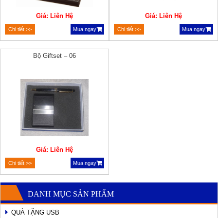
Giá: Liên Hệ
Giá: Liên Hệ
Chi tiết >>
Mua ngay
Chi tiết >>
Mua ngay
Bộ Giftset – 06
Giá: Liên Hệ
Chi tiết >>
Mua ngay
DANH MỤC SẢN PHẨM
QUÀ TẶNG USB