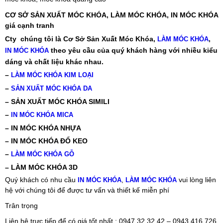
CƠ SỞ SẢN XUẤT MÓC KHÓA, LÀM MÓC KHÓA, IN MÓC KHÓA
giá cạnh tranh
Cty chúng tôi là Cơ Sở Sản Xuất Móc Khóa,
,
LÀM MÓC KHÓA
theo yêu cầu của quý khách hàng với nhiều kiểu
IN MÓC KHÓA
dáng và chất liệu khác nhau.
–
LÀM MÓC KHÓA KIM LOẠI
–
SẢN XUẤT MÓC KHÓA DA
– SẢN XUẤT MÓC KHÓA SIMILI
–
IN MÓC KHÓA MICA
– IN MÓC KHÓA NHỰA
– IN MÓC KHÓA ĐỔ KEO
–
LÀM MÓC KHÓA GỖ
– LÀM MÓC KHÓA 3D
Quý khách có nhu cầu
,
vui lòng liên
IN MÓC KHÓA
LÀM MÓC KHÓA
hệ với chúng tôi để được tư vấn và thiết kế miễn phí
Trân trọng
Liên hệ trực tiếp để có giá tốt nhất : 0947 32 32 42 – 0943 416 726