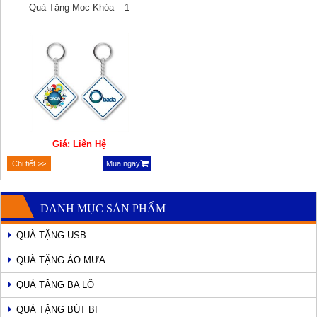
Quà Tặng Moc Khóa – 1
Giá: Liên Hệ
Chi tiết >>
Mua ngay
DANH MỤC SẢN PHẨM
QUÀ TẶNG USB
QUÀ TẶNG ÁO MƯA
QUÀ TẶNG BA LÔ
QUÀ TẶNG BÚT BI