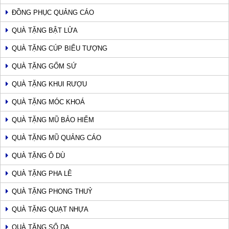
ĐỒNG PHỤC QUẢNG CÁO
QUÀ TẶNG BẬT LỬA
QUÀ TẶNG CÚP BIỂU TƯỢNG
QUÀ TẶNG GỐM SỨ
QUÀ TẶNG KHUI RƯỢU
QUÀ TẶNG MÓC KHOÁ
QUÀ TẶNG MŨ BẢO HIỂM
QUÀ TẶNG MŨ QUẢNG CÁO
QUÀ TẶNG Ô DÙ
QUÀ TẶNG PHA LÊ
QUÀ TẶNG PHONG THUỶ
QUÀ TẶNG QUẠT NHỰA
QUÀ TẶNG SỔ DA