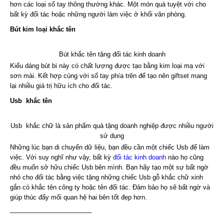
hơn các loại sổ tay thông thường khác. Một món quà tuyệt vời cho
bất kỳ đối tác hoặc những người làm việc ở khối văn phòng.
Bút kim loại khắc tên
Bút khắc tên tặng đối tác kinh doanh
Kiểu dáng bút bi này có chất lượng được tạo bằng kim loại mạ với
sơn mài. Kết hợp cùng với số tay phía trên để tạo nên giftset mang
lại nhiều giá trị hữu ích cho đối tác.
Usb khắc tên
Usb khắc chữ là sản phẩm quà tặng doanh nghiệp được nhiều người
sử dụng
Những lúc bạn di chuyển dữ liệu, bạn đều cần một chiếc Usb để làm
việc. Với suy nghĩ như vậy, bất kỳ
đối tác kinh doanh
nào họ cũng
đều muốn sở hữu chiếc Usb bên mình. Bạn hãy tạo một sự bất ngờ
nhỏ cho đối tác bằng việc tặng những chiếc Usb gỗ khắc chữ xinh
gắn có khắc tên công ty hoặc tên đối tác. Đảm bảo họ sẽ bất ngờ và
giúp thúc đẩy mối quan hệ hai bên tốt đẹp hơn.
————————————–