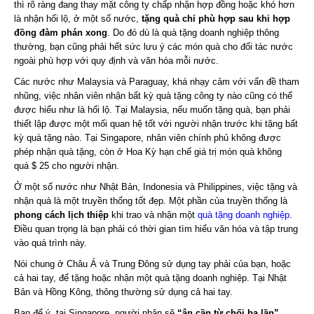
thì rõ ràng đang thay mặt công ty chấp nhận hợp đồng hoặc khó hơn
là nhận hối lộ, ở một số nước,
tặng quà chỉ phù hợp sau khi hợp
đồng đàm phán xong
. Do đó dù là quà tặng doanh nghiệp thông
thường, bạn cũng phải hết sức lưu ý các món quà cho đối tác nước
ngoài phù hợp với quy định và văn hóa mỗi nước.
Các nước như Malaysia và Paraguay, khá nhạy cảm với vấn đề tham
nhũng, việc nhân viên nhận bất kỳ quà tặng công ty nào cũng có thể
được hiểu như là hối lộ. Tại Malaysia, nếu muốn tặng quà, bạn phải
thiết lập được một mối quan hệ tốt với người nhận trước khi tặng bất
kỳ quà tặng nào. Tại Singapore, nhân viên chính phủ không được
phép nhận quà tặng, còn ở Hoa Kỳ hạn chế giá trị món quà không
quá $ 25 cho người nhận.
Ở một số nước như Nhật Bản, Indonesia và Philippines, việc tặng và
nhận quà là một truyền thống tốt đẹp. Một phần của truyền thống là
phong cách lịch thiệp
khi trao và nhận một
quà tặng doanh nghiệp
.
Điều quan trọng là bạn phải có thời gian tìm hiểu văn hóa và tập trung
vào quá trình này.
Nói chung ở Châu Á và Trung Đông sử dụng tay phải của bạn, hoặc
cả hai tay, để tặng hoặc nhận một quà tặng doanh nghiệp. Tại Nhật
Bản và Hồng Kông, thông thường sử dụng cả hai tay.
Bạn để ý, tại Singapore, người nhận sẽ
“ân cần từ chối ba lần”