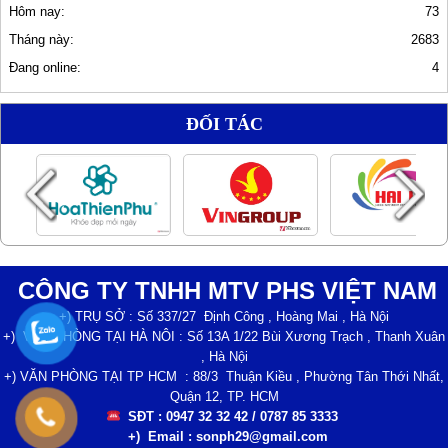
Hôm nay:
73
Tháng này:
2683
Đang online:
4
ĐỐI TÁC
CÔNG TY TNHH MTV PHS VIỆT NAM
+) TRỤ SỞ : Số 337/27 Định Công , Hoàng Mai , Hà Nội
+) VĂN PHÒNG TẠI HÀ NÔI : Số 13A 1/22 Bùi Xương Trạch , Thanh Xuân
, Hà Nội
+) VĂN PHÒNG TẠI TP HCM : 88/3 Thuận Kiều , Phường Tân Thới Nhất,
Quận 12, TP. HCM
SĐT : 0947 32 32 42 / 0787 85 3333
+) Email : sonph29@gmail.com