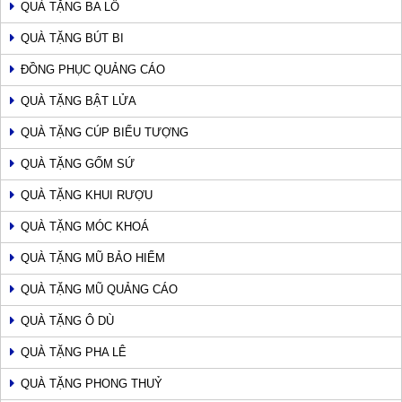
QUÀ TẶNG BA LÔ
QUÀ TẶNG BÚT BI
ĐỒNG PHỤC QUẢNG CÁO
QUÀ TẶNG BẬT LỬA
QUÀ TẶNG CÚP BIỂU TƯỢNG
QUÀ TẶNG GỐM SỨ
QUÀ TẶNG KHUI RƯỢU
QUÀ TẶNG MÓC KHOÁ
QUÀ TẶNG MŨ BẢO HIỂM
QUÀ TẶNG MŨ QUẢNG CÁO
QUÀ TẶNG Ô DÙ
QUÀ TẶNG PHA LÊ
QUÀ TẶNG PHONG THUỶ