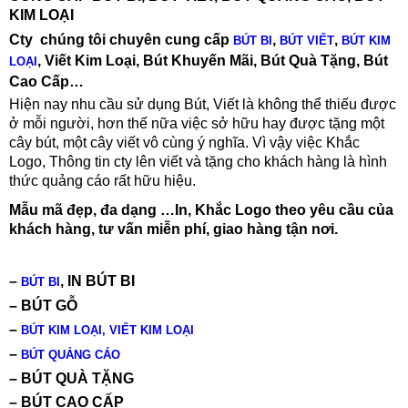
KIM LOẠI
Cty chúng tôi chuyên cung cấp
,
,
BÚT BI
BÚT VIẾT
BÚT KIM
, Viết Kim Loại, Bút Khuyến Mãi, Bút Quà Tặng, Bút
LOẠI
Cao Cấp…
Hiện nay nhu cầu sử dụng Bút, Viết là không thể thiếu được
ở mỗi người, hơn thế nữa việc sở hữu hay được tặng một
cây bút, một cây viết vô cùng ý nghĩa. Vì vậy việc Khắc
Logo, Thông tin cty lên viết và tặng cho khách hàng là hình
thức quảng cáo rất hữu hiệu.
Mẫu mã đẹp, đa dạng …In, Khắc Logo theo yêu cầu của
khách hàng, tư vấn miễn phí, giao hàng tận nơi.
–
, IN BÚT BI
BÚT BI
– BÚT GỖ
–
BÚT KIM LOẠI, VIẾT KIM LOẠI
–
BÚT QUẢNG CÁO
– BÚT QUÀ TẶNG
– BÚT CAO CẤP