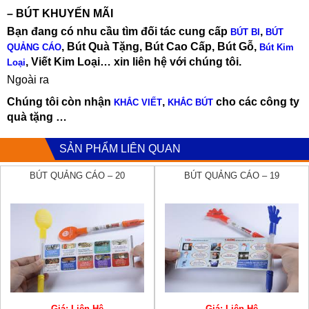
– BÚT KHUYẾN MÃI
Bạn đang có nhu cầu tìm đối tác cung cấp
,
BÚT BI
BÚT
, Bút Quà Tặng, Bút Cao Cấp, Bút Gỗ,
QUẢNG CÁO
Bút Kim
, Viết Kim Loại… xin liên hệ với chúng tôi.
Loại
Ngoài ra
Chúng tôi còn nhận
,
cho các công ty
KHẮC VIẾT
KHẮC BÚT
quà tặng …
SẢN PHẨM LIÊN QUAN
BÚT QUẢNG CÁO – 20
BÚT QUẢNG CÁO – 19
Giá: Liên Hệ
Giá: Liên Hệ