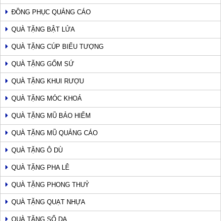
ĐỒNG PHỤC QUẢNG CÁO
QUÀ TẶNG BẬT LỬA
QUÀ TẶNG CÚP BIỂU TƯỢNG
QUÀ TẶNG GỐM SỨ
QUÀ TẶNG KHUI RƯỢU
QUÀ TẶNG MÓC KHOÁ
QUÀ TẶNG MŨ BẢO HIỂM
QUÀ TẶNG MŨ QUẢNG CÁO
QUÀ TẶNG Ô DÙ
QUÀ TẶNG PHA LÊ
QUÀ TẶNG PHONG THUỶ
QUÀ TẶNG QUẠT NHỰA
QUÀ TẶNG SỔ DA