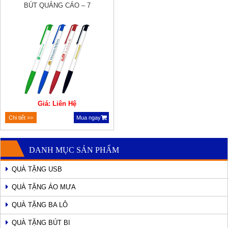
BÚT QUẢNG CÁO – 7
Giá: Liên Hệ
Chi tiết >>
Mua ngay
DANH MỤC SẢN PHẨM
QUÀ TẶNG USB
QUÀ TẶNG ÁO MƯA
QUÀ TẶNG BA LÔ
QUÀ TẶNG BÚT BI