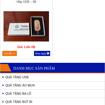
Hộp USB – 09
Giá: Liên Hệ
Chi tiết >>
Mua ngay
DANH MỤC SẢN PHẨM
QUÀ TẶNG USB
QUÀ TẶNG ÁO MƯA
QUÀ TẶNG BA LÔ
QUÀ TẶNG BÚT BI