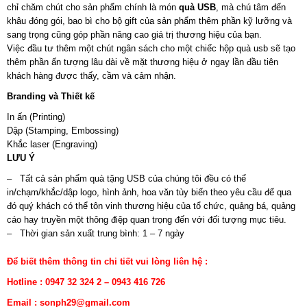
chỉ chăm chút cho sản phẩm chính là món
quà USB
, mà chú tâm đến
khâu đóng gói, bao bì cho bộ gift của sản phẩm thêm phần kỹ lưỡng và
sang trọng cũng góp phần nâng cao giá trị thương hiệu của bạn.
Việc đầu tư thêm một chút ngân sách cho một chiếc hộp quà usb sẽ tạo
thêm phần ấn tượng lâu dài về mặt thương hiệu ở ngay lần đầu tiên
khách hàng được thấy, cầm và cảm nhận.
Branding và Thiết kế
In ấn (Printing)
Dập (Stamping, Embossing)
Khắc laser (Engraving)
LƯU Ý
– Tất cả sản phẩm quà tặng USB của chúng tôi đều có thể
in/chạm/khắc/dập logo, hình ảnh, hoa văn tùy biến theo yêu cầu để qua
đó quý khách có thể tôn vinh thương hiệu của tổ chức, quảng bá, quảng
cáo hay truyền một thông điệp quan trọng đến với đối tượng mục tiêu.
– Thời gian sản xuất trung bình: 1 – 7 ngày
Để biết thêm thông tin chi tiết vui lòng liên hệ :
Hotline : 0947 32 324 2 – 0943 416 726
Email : sonph29@gmail.com