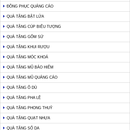
ĐỒNG PHỤC QUẢNG CÁO
QUÀ TẶNG BẬT LỬA
QUÀ TẶNG CÚP BIỂU TƯỢNG
QUÀ TẶNG GỐM SỨ
QUÀ TẶNG KHUI RƯỢU
QUÀ TẶNG MÓC KHOÁ
QUÀ TẶNG MŨ BẢO HIỂM
QUÀ TẶNG MŨ QUẢNG CÁO
QUÀ TẶNG Ô DÙ
QUÀ TẶNG PHA LÊ
QUÀ TẶNG PHONG THUỶ
QUÀ TẶNG QUẠT NHỰA
QUÀ TẶNG SỔ DA