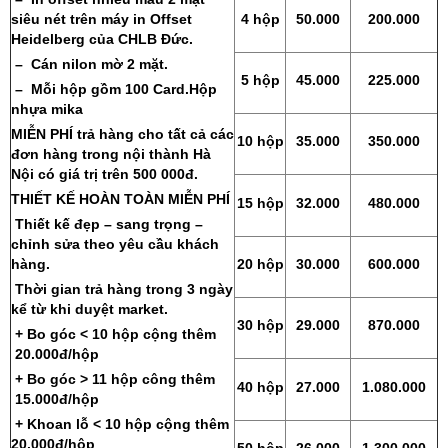
siêu nét trên máy in Offset
4 hộp
50.000
200.000
Heidelberg của CHLB Đức.
– Cán nilon mờ 2 mặt.
5 hộp
45.000
225.000
– Mỗi hộp gồm 100 Card.Hộp
nhựa mika
MIỄN PHÍ trả hàng cho tất cả các
10 hộp
35.000
350.000
đơn hàng trong nội thành Hà
Nội có giá trị trên 500 000đ.
THIẾT KẾ HOÀN TOÀN MIỄN PHÍ
15 hộp
32.000
480.000
Thiết kế đẹp – sang trọng –
chỉnh sửa theo yêu cầu khách
hàng.
20 hộp
30.000
600.000
Thời gian trả hàng trong 3 ngày
kể từ khi duyệt market.
30 hộp
29.000
870.000
+ Bo góc < 10 hộp cộng thêm
20.000đ/hộp
+ Bo góc > 11 hộp công thêm
40 hộp
27.000
1.080.000
15.000đ/hộp
+ Khoan lỗ < 10 hộp cộng thêm
20.000đ/hộp