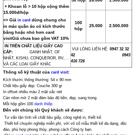
50 hộp
26.000
1.300.000
+ Khoan lỗ > 10 hộp cộng thêm
15.000đ/hộp
=> Giá
dùng chung cho
in card
100
25.000
2.500.000
in mác quần áo có kích thước
hộp
bằng hoặc nhỏ hơn card
visitGiá chưa bao gồm VAT 10%
IN TRÊN CHẤT LIỆU GIẤY CAO
VUI LÒNG LIÊN HỆ:
0947 32 32
CẤP:
GANH NHẬT, OF
42
0943
NHẬT, KISHU, CONQUEROR, RV,…
416 726
VÀ CÁC LOẠI GIẤY KHÁC
Thông số kỹ thuật của
:
card visit
Kích thước thông thường: 54 x 90 mm
Chất liệu giấy đẹp: Couche 300 gr
In offset nhiều màu 2 mặt sắc nét
Cán nilon mờ 2 mặt đảm bảo độ bền, đẹp, sang trọng
Mỗi hộp gồm 100
danh thiếp
Đến với chúng tôi Quý khách sẽ được:
Tư vấn tận tình về chất liệu giấy, công nghệ in, thiết kế.
Thiết kế chuyên nghiệp miễn phí, với vô số mẫu thiết kế đa dạng, độc
đáo, phù hợp phong thủy, phong cách Công ty bạn.