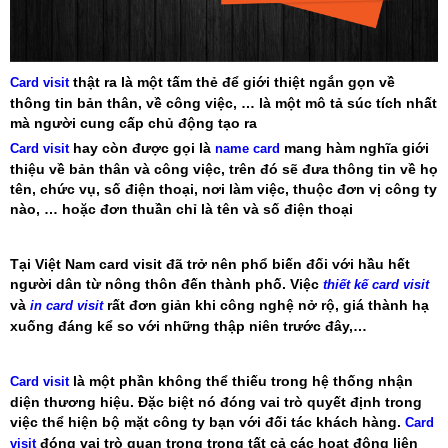
thật ra là một tấm thẻ để giới thiệt ngắn gọn về
Card visit
thông tin bản thân, về công việc, … là một mô tả súc tích nhất
mà người cung cấp chủ động tạo ra
hay còn được gọi là
mang hàm nghĩa giới
Card visit
name card
thiệu về bản thân và công việc, trên đó sẽ đưa thông tin về họ
tên, chức vụ, số điện thoại, nơi làm việc, thuộc đơn vị công ty
nào, … hoặc đơn thuần chỉ là tên và số điện thoại
Tại Việt Nam card visit đã trở nên phổ biến đối với hầu hết
người dân từ nông thôn đến thành phố. Việc
thiết kế card visit
và
rất đơn giản khi công nghệ nở rộ, giá thành hạ
in card visit
xuống đáng kể so với những thập niên trước đây,…
là một phần không thể thiếu trong hệ thống nhận
Card visit
diện thương hiệu. Đặc biệt nó đóng vai trò quyết định trong
việc thể hiện bộ mặt công ty bạn với đối tác khách hàng.
Card
đóng vai trò quan trọng trong tất cả các hoạt động liên
visit