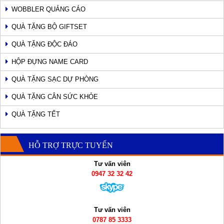
WOBBLER QUẢNG CÁO
QUÀ TẶNG BỘ GIFTSET
QUÀ TẶNG ĐỘC ĐÁO
HỘP ĐỰNG NAME CARD
QUÀ TẶNG SẠC DỰ PHÒNG
QUÀ TẶNG CÂN SỨC KHỎE
QUÀ TẶNG TẾT
HỖ TRỢ TRỰC TUYẾN
Tư vấn viên
0947 32 32 42
Tư vấn viên
0787 85 3333