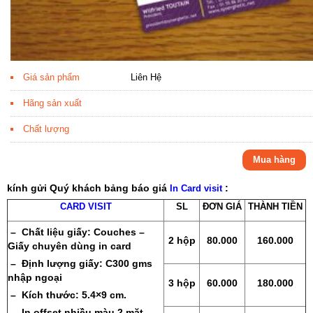
Giá sản phẩm
Liên Hệ
Hãng sản xuất
Chất lượng
Mua hàng
kính gửi Quý khách bảng báo giá
:
In Card visit
CARD VISIT
SL
ĐƠN GIÁ
THÀNH TIỀN
– Chất liệu giấy: Couches –
2 hộp
80.000
160.000
Giấy chuyên dùng in card
– Định lượng giấy: C300 gms
nhập ngoại
3 hộp
60.000
180.000
– Kích thước: 5.4×9 cm.
– In offset nhiều màu 2 mặt