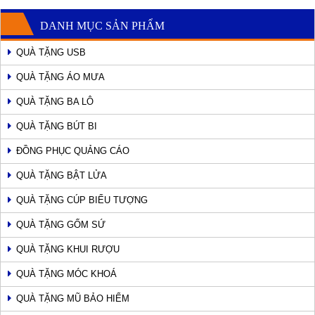
DANH MỤC SẢN PHẨM
QUÀ TẶNG USB
QUÀ TẶNG ÁO MƯA
QUÀ TẶNG BA LÔ
QUÀ TẶNG BÚT BI
ĐỒNG PHỤC QUẢNG CÁO
QUÀ TẶNG BẬT LỬA
QUÀ TẶNG CÚP BIỂU TƯỢNG
QUÀ TẶNG GỐM SỨ
QUÀ TẶNG KHUI RƯỢU
QUÀ TẶNG MÓC KHOÁ
QUÀ TẶNG MŨ BẢO HIỂM