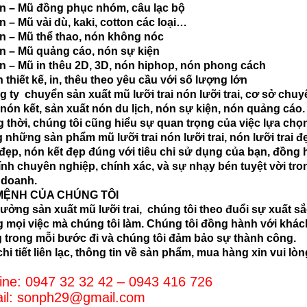
n – Mũ đồng phục nhóm, câu lạc bộ
n – Mũ vải dù, kaki, cotton các loại…
n – Mũ thể thao, nón không nóc
n – Mũ quảng cáo, nón sự kiện
n – Mũ in thêu 2D, 3D, nón hiphop, nón phong cách
 thiết kế, in, thêu theo yêu cầu với số lượng lớn
 ty chuyển sản xuất mũ lưỡi trai nón lưỡi trai, cơ sở chuy
nón kết, sản xuất nón du lịch, nón sự kiện, nón quảng cáo.
 thời, chúng tôi cũng hiểu sự quan trọng của việc lựa chọ
 những sản phẩm mũ lưỡi trai nón lưỡi trai, nón lưỡi trai đ
đẹp, nón kết đẹp đúng với tiêu chi sử dụng của bạn, đồng
tính chuyên nghiệp, chính xác, và sự nhạy bén tuyệt vời tro
 doanh.
MỆNH CỦA CHÚNG TÔI
xưởng sản xuất mũ lưỡi trai, chúng tôi theo đuổi sự xuất s
g mọi việc mà chúng tôi làm. Chúng tôi đồng hành với khác
 trong mỗi bước đi và chúng tôi đảm bảo sự thành công.
hi tiết liên lạc, thông tin về sản phẩm, mua hàng xin vui lòn
line: 0947 32 32 42 – 0943 416 726
il: sonph29@gmail.com