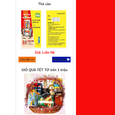
Thẻ cào
Giá: Liên Hệ
Chi tiết >>
Mua ngay
GIỎ QUÀ TẾT TỪ trên 1 triệu