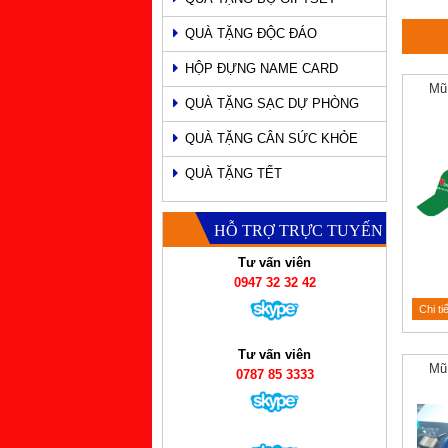
QUÀ TẶNG ĐỘC ĐÁO
HỘP ĐỰNG NAME CARD
Mũ
QUÀ TẶNG SẠC DỰ PHÒNG
QUÀ TẶNG CÂN SỨC KHỎE
QUÀ TẶNG TẾT
HỖ TRỢ TRỰC TUYẾN
Tư vấn viên
0947 32 32 42
Chi ti
Tư vấn viên
Mũ
0787 85 3333