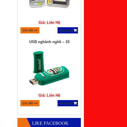
Giá: Liên Hệ
Chi tiết >>
Mua ngay
USB nghành nghề – 10
Giá: Liên Hệ
Chi tiết >>
Mua ngay
Quà tặng bộ xếp hình lego
LIKE FACEBOOK