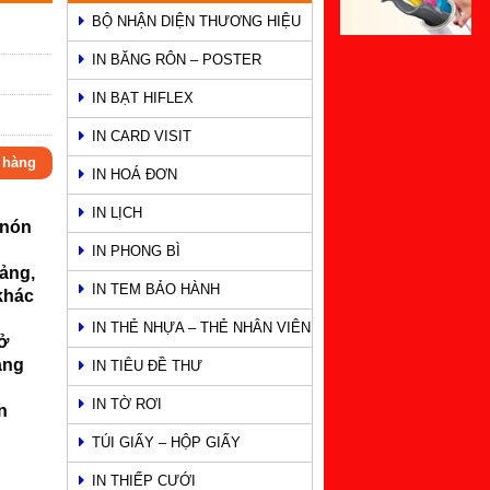
BỘ NHẬN DIỆN THƯƠNG HIỆU
IN BĂNG RÔN – POSTER
IN BẠT HIFLEX
IN CARD VISIT
 hàng
IN HOÁ ĐƠN
IN LỊCH
 nón
IN PHONG BÌ
uảng,
IN TEM BẢO HÀNH
 khác
IN THẺ NHỰA – THẺ NHÂN VIÊN
sở
ảng
IN TIÊU ĐỀ THƯ
IN TỜ RƠI
n
TÚI GIẤY – HỘP GIẤY
IN THIẾP CƯỚI