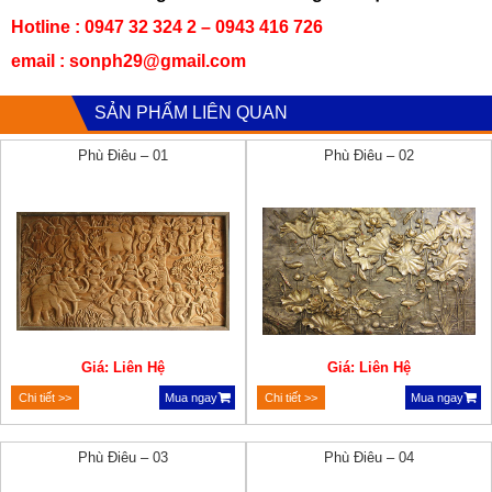
Hotline : 0947 32 324 2 – 0943 416 726
email : sonph29@gmail.com
SẢN PHẨM LIÊN QUAN
Phù Điêu – 01
Phù Điêu – 02
Giá: Liên Hệ
Giá: Liên Hệ
Chi tiết >>
Mua ngay
Chi tiết >>
Mua ngay
Phù Điêu – 03
Phù Điêu – 04