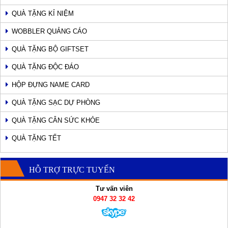
QUÀ TẶNG KỈ NIỆM
WOBBLER QUẢNG CÁO
QUÀ TẶNG BỘ GIFTSET
QUÀ TẶNG ĐỘC ĐÁO
HỘP ĐỰNG NAME CARD
QUÀ TẶNG SẠC DỰ PHÒNG
QUÀ TẶNG CÂN SỨC KHỎE
QUÀ TẶNG TẾT
HỖ TRỢ TRỰC TUYẾN
Tư vấn viên
0947 32 32 42