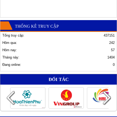
THỐNG KÊ TRUY CẬP
Tổng truy cập:
437151
Hôm qua:
242
Hôm nay:
57
Tháng này:
1404
Đang online:
0
ĐỐI TÁC