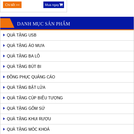
Chi tiết >>
Mua ngay
DANH MỤC SẢN PHẨM
QUÀ TẶNG USB
QUÀ TẶNG ÁO MƯA
QUÀ TẶNG BA LÔ
QUÀ TẶNG BÚT BI
ĐỒNG PHỤC QUẢNG CÁO
QUÀ TẶNG BẬT LỬA
QUÀ TẶNG CÚP BIỂU TƯỢNG
QUÀ TẶNG GỐM SỨ
QUÀ TẶNG KHUI RƯỢU
QUÀ TẶNG MÓC KHOÁ