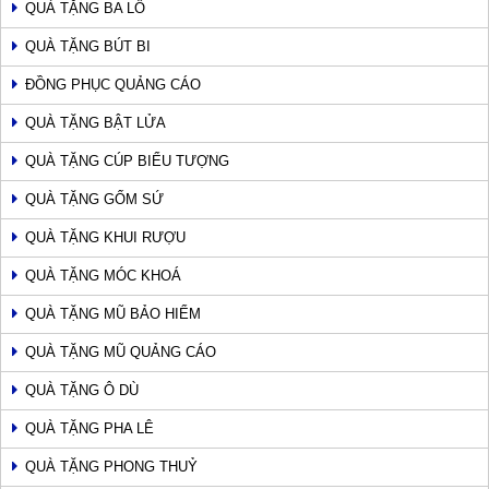
QUÀ TẶNG BA LÔ
QUÀ TẶNG BÚT BI
ĐỒNG PHỤC QUẢNG CÁO
QUÀ TẶNG BẬT LỬA
QUÀ TẶNG CÚP BIỂU TƯỢNG
QUÀ TẶNG GỐM SỨ
QUÀ TẶNG KHUI RƯỢU
QUÀ TẶNG MÓC KHOÁ
QUÀ TẶNG MŨ BẢO HIỂM
QUÀ TẶNG MŨ QUẢNG CÁO
QUÀ TẶNG Ô DÙ
QUÀ TẶNG PHA LÊ
QUÀ TẶNG PHONG THUỶ