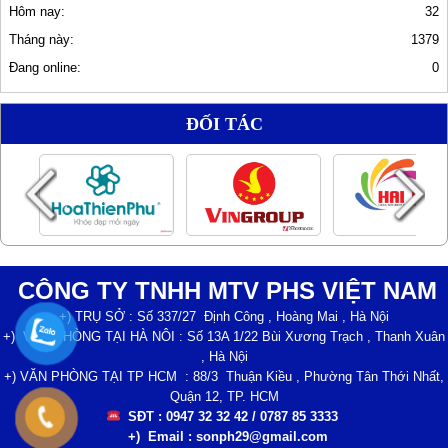
Hôm nay:
32
Tháng này:
1379
Đang online:
0
ĐỐI TÁC
CÔNG TY TNHH MTV PHS VIỆT NAM
+) TRỤ SỞ : Số 337/27 Định Công , Hoàng Mai , Hà Nội
+) VĂN PHÒNG TẠI HÀ NÔI : Số 13A 1/22 Bùi Xương Trạch , Thanh Xuân
, Hà Nội
+) VĂN PHÒNG TẠI TP HCM : 88/3 Thuận Kiều , Phường Tân Thới Nhất,
Quận 12, TP. HCM
SĐT : 0947 32 32 42 / 0787 85 3333
+) Email : sonph29@gmail.com