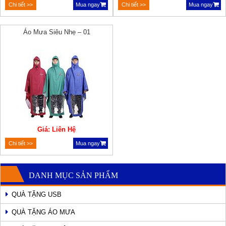
Chi tiết >>
Mua ngay
Chi tiết >>
Mua ngay
Áo Mưa Siêu Nhẹ – 01
Giá: Liên Hệ
Chi tiết >>
Mua ngay
DANH MỤC SẢN PHẨM
QUÀ TẶNG USB
QUÀ TẶNG ÁO MƯA