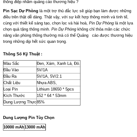
thông điệp nhằm quảng cáo thương hiệu ?
Pin Sạc Dự Phòng
là một trợ thủ đắc lực sẽ giúp bạn làm được những
điều trên thật dễ dàng. Thật vậy, với sự kết hợp thông minh và tinh tế,
cùng với thiết kế sáng tạo, chọn lọc và hài hoà,
Pin Dự Phòng
là một lựa
chọn quà tặng thông minh.
Pin Dự Phòng
không chỉ thỏa mãn các chức
năng văn phòng thông thường mà có thể Quảng cáo được thương hiệu
trong những dịp hết sức quan trọng.
Thông Số Kỹ Thuật :
Màu Sắc
Đen, Xám, Xanh Lá, Đỏ.
Đầu Vào
5V/1A
Đầu Ra
5V/1A, 5V/2.1
Chất Liệu
Nhựa ABS,
Loại Pin
Lithium 18650 * 5pcs
Kích Thước
152 * 64 * 53mm
Dung Lượng Thực
85%
Dung Lượng Pin Tùy Chọn
10000 mAh
13000 mAh