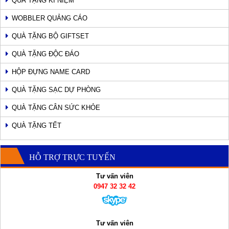
QUÀ TẶNG KỈ NIỆM
WOBBLER QUẢNG CÁO
QUÀ TẶNG BỘ GIFTSET
QUÀ TẶNG ĐỘC ĐÁO
HỘP ĐỰNG NAME CARD
QUÀ TẶNG SẠC DỰ PHÒNG
QUÀ TẶNG CÂN SỨC KHỎE
QUÀ TẶNG TẾT
HỖ TRỢ TRỰC TUYẾN
Tư vấn viên
0947 32 32 42
Tư vấn viên