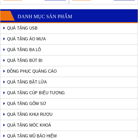
DANH MỤC SẢN PHẨM
QUÀ TẶNG USB
QUÀ TẶNG ÁO MƯA
QUÀ TẶNG BA LÔ
QUÀ TẶNG BÚT BI
ĐỒNG PHỤC QUẢNG CÁO
QUÀ TẶNG BẬT LỬA
QUÀ TẶNG CÚP BIỂU TƯỢNG
QUÀ TẶNG GỐM SỨ
QUÀ TẶNG KHUI RƯỢU
QUÀ TẶNG MÓC KHOÁ
QUÀ TẶNG MŨ BẢO HIỂM