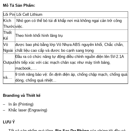
Mô Tả Sản Phẩm:
Lõi Pin
Lõi Cell Lithium
Kích
Nhỏ gọn có thể bỏ túi đi khấp nơi mà không ngại cản trở công
Thước
việc.
Thiết
Theo hình khối hình lăng trụ
Kế
Vỏ
được bao phủ bằng lớp Vỏ Nhựa ABS nguyên khối, Chắc chắn,
Ngoài
chất liệu cao cấp và đươc bo cạnh sang trọng
Đầu ra có chức năng tự động điều chỉnh nguồn điện lên 5V-2.1A
Output
khi tiếp xúc với các mạch chân sạc như máy tính bảng,
macbook,….
9 tính năng bảo vệ: ổn định điện áp, chống chập mạch, chống quá
và….
dòng, chống quá nhiệt…
Branding v
à
Thiết kế
– In ấn (Printing)
– Khắc laser (Engraving)
LƯU Ý
– Tất cả sản phẩm quà tặng
Pin Sạc Dự Phòng
của chúng tôi đều có