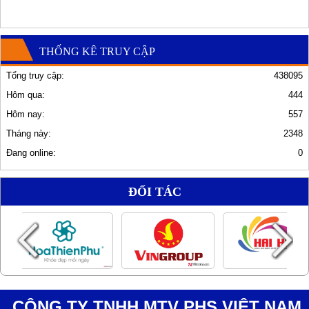
THỐNG KÊ TRUY CẬP
Tổng truy cập:
438095
Hôm qua:
444
Hôm nay:
557
Tháng này:
2348
Đang online:
0
ĐỐI TÁC
CÔNG TY TNHH MTV PHS VIỆT NAM