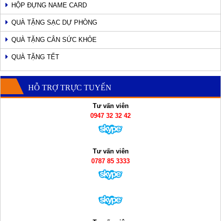
HỘP ĐỰNG NAME CARD
QUÀ TẶNG SẠC DỰ PHÒNG
QUÀ TẶNG CÂN SỨC KHỎE
QUÀ TẶNG TẾT
HỖ TRỢ TRỰC TUYẾN
Tư vấn viên
0947 32 32 42
Tư vấn viên
0787 85 3333