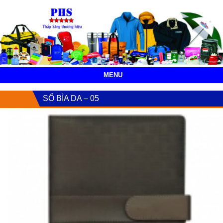
MENU
SỔ BÌA DA – 05