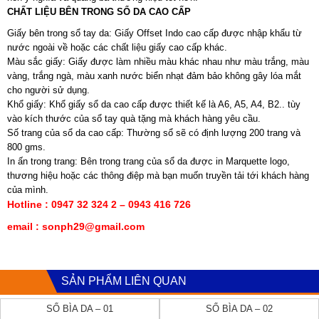
CHẤT LIỆU BÊN TRONG SỔ DA CAO CẤP
Giấy bên trong sổ tay da: Giấy Offset Indo cao cấp được nhập khẩu từ
nước ngoài về hoặc các chất liệu giấy cao cấp khác.
Màu sắc giấy: Giấy được làm nhiều màu khác nhau như màu trắng, màu
vàng, trắng ngà, màu xanh nước biển nhạt đảm bảo không gây lóa mắt
cho người sử dụng.
Khổ giấy: Khổ giấy sổ da cao cấp được thiết kế là A6, A5, A4, B2.. tùy
vào kích thước của sổ tay quà tặng mà khách hàng yêu cầu.
Số trang của sổ da cao cấp: Thường sổ sẽ có định lượng 200 trang và
800 gms.
In ấn trong trang: Bên trong trang của sổ da được in Marquette logo,
thương hiệu hoặc các thông điệp mà bạn muốn truyền tải tới khách hàng
của mình.
Hotline : 0947 32 324 2 – 0943 416 726
email : sonph29@gmail.com
SẢN PHẨM LIÊN QUAN
SỔ BÌA DA – 01
SỔ BÌA DA – 02