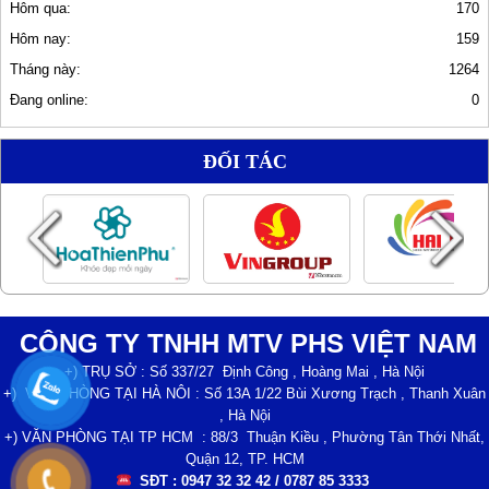
Hôm qua:
170
Hôm nay:
159
Tháng này:
1264
Đang online:
0
ĐỐI TÁC
CÔNG TY TNHH MTV PHS VIỆT NAM
+) TRỤ SỞ : Số 337/27 Định Công , Hoàng Mai , Hà Nội
+) VĂN PHÒNG TẠI HÀ NÔI : Số 13A 1/22 Bùi Xương Trạch , Thanh Xuân
, Hà Nội
+) VĂN PHÒNG TẠI TP HCM : 88/3 Thuận Kiều , Phường Tân Thới Nhất,
Quận 12, TP. HCM
SĐT : 0947 32 32 42 / 0787 85 3333