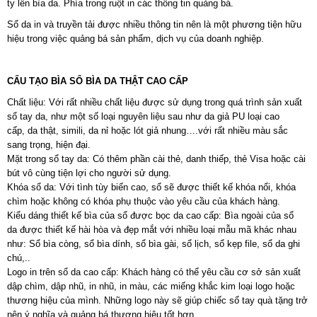
ty lên bìa da. Phía trong ruột in các thông tin quảng bá.
Sổ da in và truyền tải được nhiều thông tin nên là một phương tiện hữu
hiệu trong việc quảng bá sản phẩm, dịch vụ của doanh nghiệp.
CẤU TẠO BÌA SỔ BÌA DA THẬT CAO CẤP
Chất liệu: Với rất nhiều chất liệu được sử dụng trong quá trình sản xuất
sổ tay da, như một số loại nguyên liệu sau như da giả PU loại cao
cấp, da thật, simili, da nỉ hoặc lót giả nhung….với rất nhiều màu sắc
sang trọng, hiện đại.
Mặt trong sổ tay da: Có thêm phần cài thẻ, danh thiếp, thẻ Visa hoặc cài
bút vô cùng tiện lợi cho người sử dụng.
Khóa sổ da: Với tình tùy biến cao, sổ sẽ được thiết kế khóa nổi, khóa
chìm hoặc không có khóa phụ thuộc vào yêu cầu của khách hàng.
Kiểu dáng thiết kế bìa của sổ được bọc da cao cấp: Bìa ngoài của sổ
da được thiết kế hài hòa và đẹp mắt với nhiều loại mẫu mã khác nhau
như: Sổ bìa còng, sổ bìa dính, sổ bìa gài, sổ lịch, sổ kẹp file, sổ da ghi
chú,..
Logo in trên sổ da cao cấp: Khách hàng có thể yêu cầu cơ sở sản xuất
dập chìm, dập nhũ, in nhũ, in màu, các miếng khắc kim loại logo hoặc
thương hiệu của mình. Những logo này sẽ giúp chiếc sổ tay quà tặng trở
nên ý nghĩa và quảng bá thương hiệu tốt hơn.