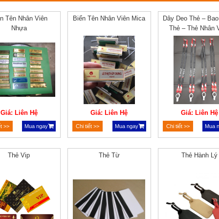
ển Tên Nhân Viên
Biển Tên Nhân Viên Mica
Dây Deo Thẻ – Ba
Nhựa
Thẻ – Thẻ Nhân 
Giá: Liên Hệ
Giá: Liên Hệ
Giá: Liên Hệ
ết >>
Mua ngay
Chi tiết >>
Mua ngay
Chi tiết >>
Mua 
Thẻ Vip
Thẻ Từ
Thẻ Hành Lý