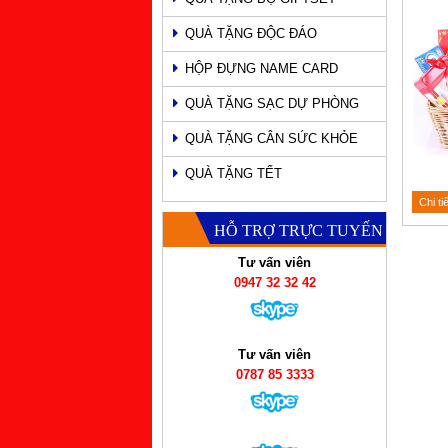
QUÀ TẶNG ĐỘC ĐÁO
HỘP ĐỰNG NAME CARD
QUÀ TẶNG SẠC DỰ PHÒNG
QUÀ TẶNG CÂN SỨC KHỎE
QUÀ TẶNG TẾT
Chi ti
HỖ TRỢ TRỰC TUYẾN
Tư vấn viên
0947 32 32 42
Tư vấn viên
0787 85 3333