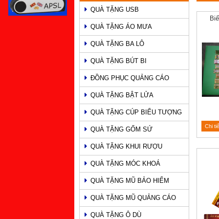
QUÀ TẶNG USB
PHẨM
Bi
QUÀ TẶNG ÁO MƯA
QUÀ TẶNG BA LÔ
QUÀ TẶNG BÚT BI
ĐỒNG PHỤC QUẢNG CÁO
QUÀ TẶNG BẬT LỬA
QUÀ TẶNG CÚP BIỂU TƯỢNG
Chi ti
QUÀ TẶNG GỐM SỨ
QUÀ TẶNG KHUI RƯỢU
QUÀ TẶNG MÓC KHOÁ
QUÀ TẶNG MŨ BẢO HIỂM
QUÀ TẶNG MŨ QUẢNG CÁO
QUÀ TẶNG Ô DÙ