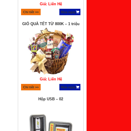
Giá: Liên Hệ
Chi tiết >>
Mua ngay
GIỎ QUÀ TẾT TỪ 800K – 1 triệu
Giá: Liên Hệ
Chi tiết >>
Mua ngay
Hộp USB – 02