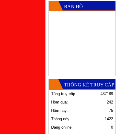
BẢN ĐỒ
THỐNG KÊ TRUY CẬP
Tổng truy cập:
437169
Hôm qua:
242
Hôm nay:
75
Tháng này:
1422
Đang online:
0