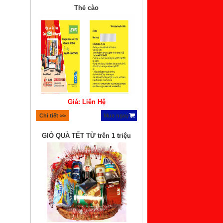
Thẻ cào
Giá: Liên Hệ
Chi tiết >>
Mua ngay
GIỎ QUÀ TẾT TỪ trên 1 triệu