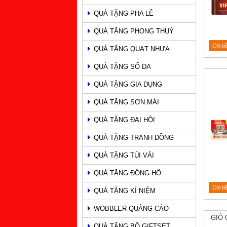
QUÀ TẶNG PHA LÊ
QUÀ TẶNG PHONG THUỶ
Chi ti
QUÀ TẶNG QUẠT NHỰA
QUÀ TẶNG SỔ DA
QUÀ TẶNG GIA DỤNG
QUÀ TẶNG SƠN MÀI
QUÀ TẶNG ĐẠI HỘI
QUÀ TẶNG TRANH ĐỒNG
QUÀ TẶNG TÚI VẢI
QUÀ TẶNG ĐỒNG HỒ
Chi ti
QUÀ TẶNG KỈ NIỆM
WOBBLER QUẢNG CÁO
GIỎ 
QUÀ TẶNG BỘ GIFTSET