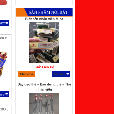
SẢN PHẨM NỔI BẬT
Biển tên nhân viên Mica
ngay
 800K
Giá: Liên Hệ
Chi tiết >>
Mua ngay
Dây deo thẻ – Bao đựng thẻ – Thẻ
nhân viên
ngay
 300K