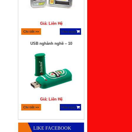
Giá: Liên Hệ
Chi tiết >>
Mua ngay
USB nghành nghề – 10
Giá: Liên Hệ
Chi tiết >>
Mua ngay
Quà tặng bộ xếp hình lego
LIKE FACEBOOK