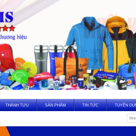
THÀNH TỰU
SẢN PHẨM
TIN TỨC
TUYỂN DỤ