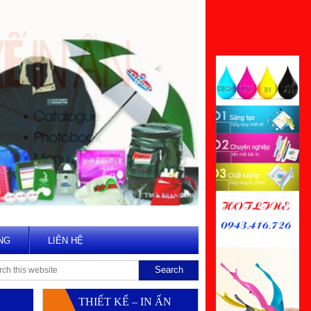
NG
LIÊN HỆ
THIẾT KẾ – IN ẤN