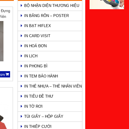
BỘ NHẬN DIỆN THƯƠNG HIỆU
o Đựng
IN BĂNG RÔN – POSTER
Viên
IN BẠT HIFLEX
IN CARD VISIT
IN HOÁ ĐƠN
IN LỊCH
IN PHONG BÌ
ngay
IN TEM BẢO HÀNH
IN THẺ NHỰA – THẺ NHÂN VIÊN
IN TIÊU ĐỀ THƯ
IN TỜ RƠI
TÚI GIẤY – HỘP GIẤY
IN THIẾP CƯỚI