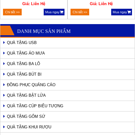
Giá: Liên Hệ
Giá: Liên Hệ
Chi tiết >>
Mua ngay
Chi tiết >>
Mua ngay
DANH MỤC SẢN PHẨM
QUÀ TẶNG USB
QUÀ TẶNG ÁO MƯA
QUÀ TẶNG BA LÔ
QUÀ TẶNG BÚT BI
ĐỒNG PHỤC QUẢNG CÁO
QUÀ TẶNG BẬT LỬA
QUÀ TẶNG CÚP BIỂU TƯỢNG
QUÀ TẶNG GỐM SỨ
QUÀ TẶNG KHUI RƯỢU