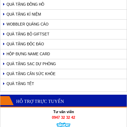
QUÀ TẶNG ĐỒNG HỒ
QUÀ TẶNG KỈ NIỆM
WOBBLER QUẢNG CÁO
QUÀ TẶNG BỘ GIFTSET
QUÀ TẶNG ĐỘC ĐÁO
HỘP ĐỰNG NAME CARD
QUÀ TẶNG SẠC DỰ PHÒNG
QUÀ TẶNG CÂN SỨC KHỎE
QUÀ TẶNG TẾT
HỖ TRỢ TRỰC TUYẾN
Tư vấn viên
0947 32 32 42