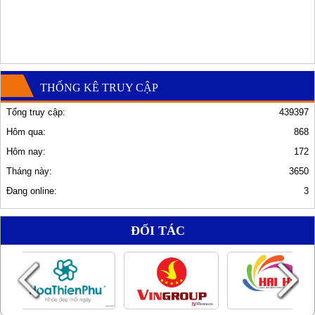
THỐNG KÊ TRUY CẬP
Tổng truy cập:
439397
Hôm qua:
868
Hôm nay:
172
Tháng này:
3650
Đang online:
3
ĐỐI TÁC