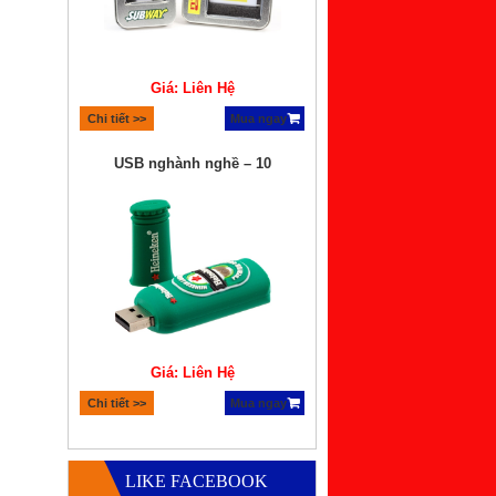
Giá: Liên Hệ
Chi tiết >>
Mua ngay
USB nghành nghề – 10
Giá: Liên Hệ
Chi tiết >>
Mua ngay
Quà tặng bộ xếp hình lego
LIKE FACEBOOK