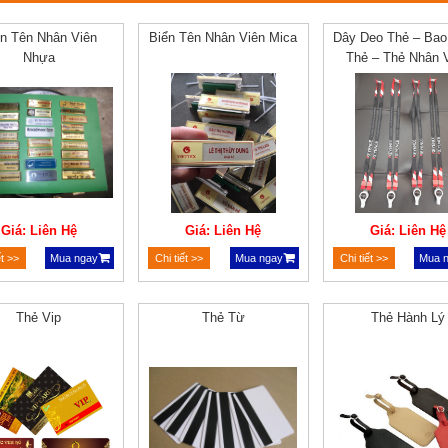
ển Tên Nhân Viên
Biển Tên Nhân Viên Mica
Dây Deo Thẻ – Ba
Nhựa
Thẻ – Thẻ Nhân 
Giá: Liên Hệ
Giá: Liên Hệ
Giá: Liên Hệ
ết >>
Mua ngay
Chi tiết >>
Mua ngay
Chi tiết >>
Mua 
Thẻ Vip
Thẻ Từ
Thẻ Hành Lý