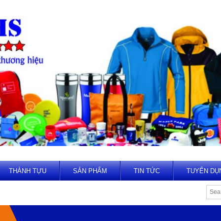
THÀNH TỰU
SẢN PHẨM
TIN TỨC
TUYỂN DỤ