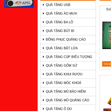
QUÀ TẶNG USB
PHẨM
Bi
QUÀ TẶNG ÁO MƯA
QUÀ TẶNG BA LÔ
QUÀ TẶNG BÚT BI
ĐỒNG PHỤC QUẢNG CÁO
QUÀ TẶNG BẬT LỬA
QUÀ TẶNG CÚP BIỂU TƯỢNG
Chi ti
QUÀ TẶNG GỐM SỨ
QUÀ TẶNG KHUI RƯỢU
QUÀ TẶNG MÓC KHOÁ
QUÀ TẶNG MŨ BẢO HIỂM
QUÀ TẶNG MŨ QUẢNG CÁO
QUÀ TẶNG Ô DÙ