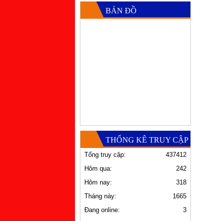
BẢN ĐỒ
THỐNG KÊ TRUY CẬP
Tổng truy cập:
437412
Hôm qua:
242
Hôm nay:
318
Tháng này:
1665
Đang online:
3