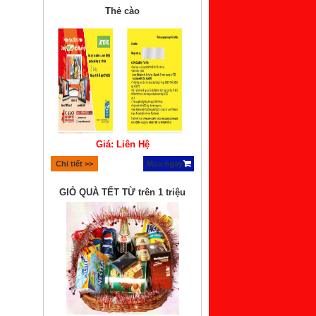
Thẻ cào
Giá: Liên Hệ
Chi tiết >>
Mua ngay
GIỎ QUÀ TẾT TỪ trên 1 triệu