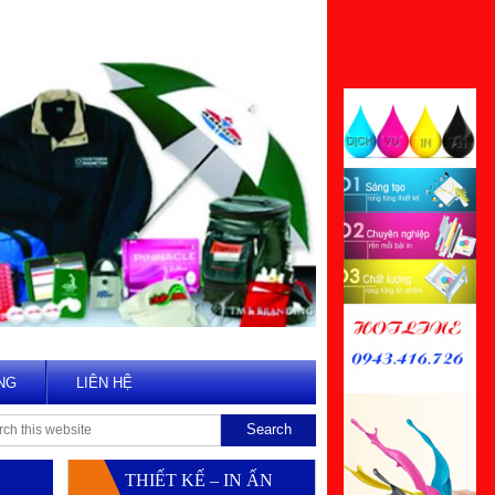
NG
LIÊN HỆ
THIẾT KẾ – IN ẤN