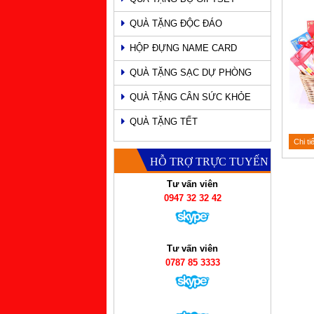
QUÀ TẶNG ĐỘC ĐÁO
HỘP ĐỰNG NAME CARD
QUÀ TẶNG SẠC DỰ PHÒNG
QUÀ TẶNG CÂN SỨC KHỎE
QUÀ TẶNG TẾT
Chi ti
HỖ TRỢ TRỰC TUYẾN
Tư vấn viên
0947 32 32 42
Tư vấn viên
0787 85 3333