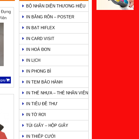
BỘ NHẬN DIỆN THƯƠNG HIỆU
o Đựng
IN BĂNG RÔN – POSTER
Viên
IN BẠT HIFLEX
IN CARD VISIT
IN HOÁ ĐƠN
IN LỊCH
IN PHONG BÌ
ngay
IN TEM BẢO HÀNH
IN THẺ NHỰA – THẺ NHÂN VIÊN
IN TIÊU ĐỀ THƯ
IN TỜ RƠI
TÚI GIẤY – HỘP GIẤY
IN THIẾP CƯỚI