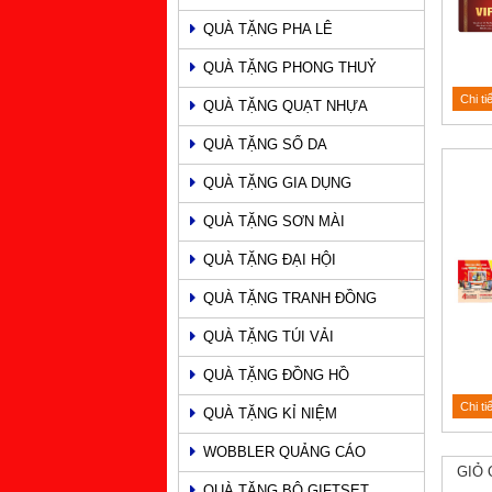
QUÀ TẶNG PHA LÊ
QUÀ TẶNG PHONG THUỶ
Chi ti
QUÀ TẶNG QUẠT NHỰA
QUÀ TẶNG SỔ DA
QUÀ TẶNG GIA DỤNG
QUÀ TẶNG SƠN MÀI
QUÀ TẶNG ĐẠI HỘI
QUÀ TẶNG TRANH ĐỒNG
QUÀ TẶNG TÚI VẢI
QUÀ TẶNG ĐỒNG HỒ
Chi ti
QUÀ TẶNG KỈ NIỆM
WOBBLER QUẢNG CÁO
GIỎ 
QUÀ TẶNG BỘ GIFTSET