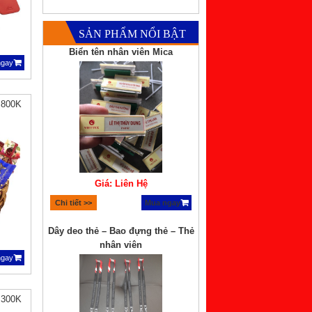
SẢN PHẨM NỔI BẬT
Biển tên nhân viên Mica
ngay
 800K
Giá: Liên Hệ
Chi tiết >>
Mua ngay
Dây deo thẻ – Bao đựng thẻ – Thẻ
nhân viên
ngay
 300K