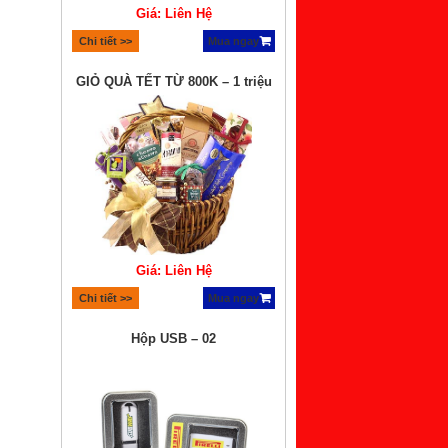
Giá: Liên Hệ
Chi tiết >>
Mua ngay
GIỎ QUÀ TẾT TỪ 800K – 1 triệu
Giá: Liên Hệ
Chi tiết >>
Mua ngay
Hộp USB – 02