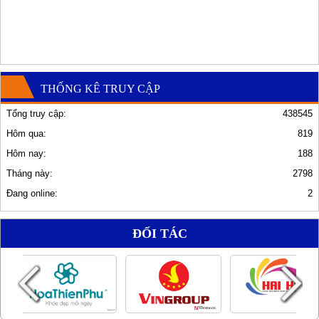
THỐNG KÊ TRUY CẬP
Tổng truy cập:
438545
Hôm qua:
819
Hôm nay:
188
Tháng này:
2798
Đang online:
2
ĐỐI TÁC