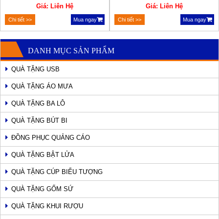
Giá: Liên Hệ
Giá: Liên Hệ
Chi tiết >>
Mua ngay
Chi tiết >>
Mua ngay
DANH MỤC SẢN PHẨM
QUÀ TẶNG USB
QUÀ TẶNG ÁO MƯA
QUÀ TẶNG BA LÔ
QUÀ TẶNG BÚT BI
ĐỒNG PHỤC QUẢNG CÁO
QUÀ TẶNG BẬT LỬA
QUÀ TẶNG CÚP BIỂU TƯỢNG
QUÀ TẶNG GỐM SỨ
QUÀ TẶNG KHUI RƯỢU