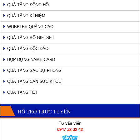
QUÀ TẶNG ĐỒNG HỒ
QUÀ TẶNG KỈ NIỆM
WOBBLER QUẢNG CÁO
QUÀ TẶNG BỘ GIFTSET
QUÀ TẶNG ĐỘC ĐÁO
HỘP ĐỰNG NAME CARD
QUÀ TẶNG SẠC DỰ PHÒNG
QUÀ TẶNG CÂN SỨC KHỎE
QUÀ TẶNG TẾT
HỖ TRỢ TRỰC TUYẾN
Tư vấn viên
0947 32 32 42