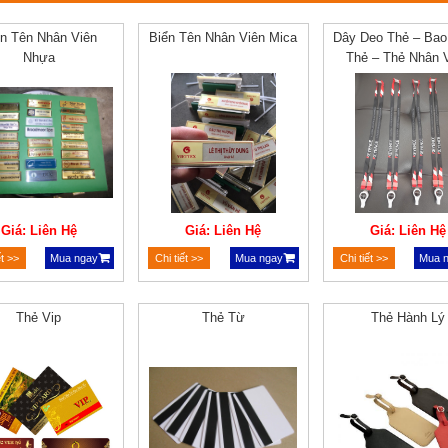
ển Tên Nhân Viên
Biển Tên Nhân Viên Mica
Dây Deo Thẻ – Ba
Nhựa
Thẻ – Thẻ Nhân 
Giá: Liên Hệ
Giá: Liên Hệ
Giá: Liên Hệ
ết >>
Mua ngay
Chi tiết >>
Mua ngay
Chi tiết >>
Mua 
Thẻ Vip
Thẻ Từ
Thẻ Hành Lý