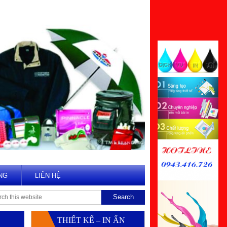
NG
LIÊN HỆ
THIẾT KẾ – IN ẤN