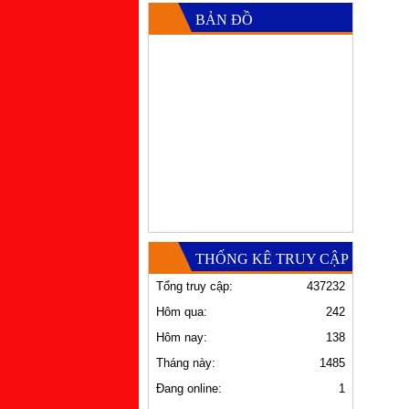
BẢN ĐỒ
THỐNG KÊ TRUY CẬP
Tổng truy cập:
437232
Hôm qua:
242
Hôm nay:
138
Tháng này:
1485
Đang online:
1