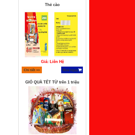
Thẻ cào
Giá: Liên Hệ
Chi tiết >>
Mua ngay
GIỎ QUÀ TẾT TỪ trên 1 triệu