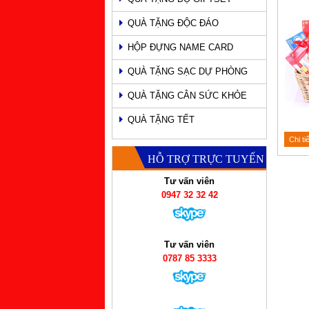
QUÀ TẶNG ĐỘC ĐÁO
HỘP ĐỰNG NAME CARD
QUÀ TẶNG SẠC DỰ PHÒNG
QUÀ TẶNG CÂN SỨC KHỎE
QUÀ TẶNG TẾT
Chi ti
HỖ TRỢ TRỰC TUYẾN
Tư vấn viên
0947 32 32 42
Tư vấn viên
0787 85 3333