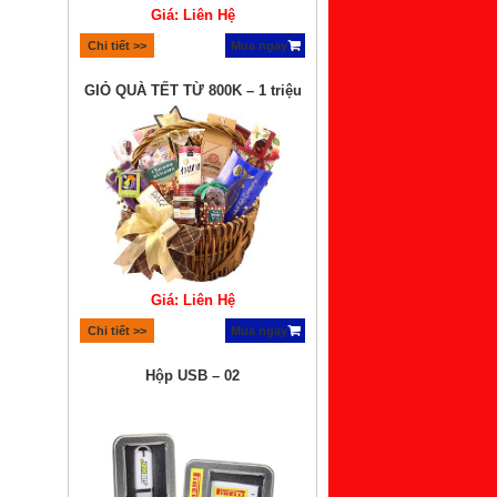
Giá: Liên Hệ
Chi tiết >>
Mua ngay
GIỎ QUÀ TẾT TỪ 800K – 1 triệu
Giá: Liên Hệ
Chi tiết >>
Mua ngay
Hộp USB – 02