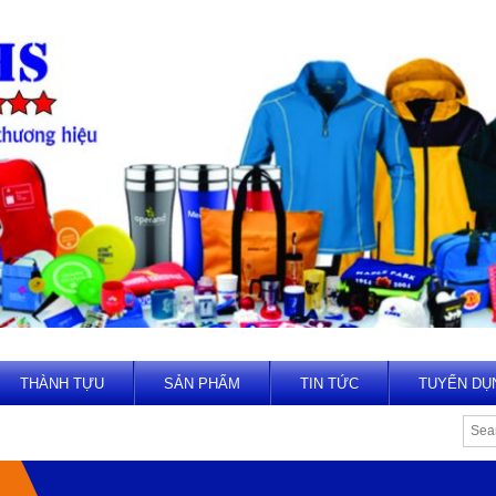
THÀNH TỰU
SẢN PHẨM
TIN TỨC
TUYỂN DỤ