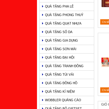
QUÀ TẶNG PHA LÊ
QUÀ TẶNG PHONG THUỶ
Chi ti
QUÀ TẶNG QUẠT NHỰA
QUÀ TẶNG SỔ DA
QUÀ TẶNG GIA DỤNG
QUÀ TẶNG SƠN MÀI
QUÀ TẶNG ĐẠI HỘI
QUÀ TẶNG TRANH ĐỒNG
QUÀ TẶNG TÚI VẢI
QUÀ TẶNG ĐỒNG HỒ
Chi ti
QUÀ TẶNG KỈ NIỆM
WOBBLER QUẢNG CÁO
GIỎ 
QUÀ TẶNG BỘ GIFTSET