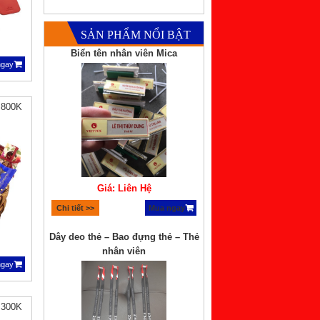
SẢN PHẨM NỔI BẬT
Biển tên nhân viên Mica
ngay
 800K
Giá: Liên Hệ
Chi tiết >>
Mua ngay
Dây deo thẻ – Bao đựng thẻ – Thẻ
nhân viên
ngay
 300K