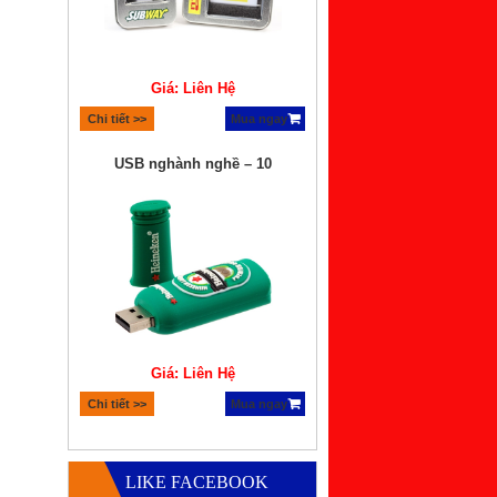
Giá: Liên Hệ
Chi tiết >>
Mua ngay
USB nghành nghề – 10
Giá: Liên Hệ
Chi tiết >>
Mua ngay
Quà tặng bộ xếp hình lego
LIKE FACEBOOK