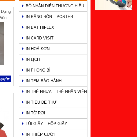
BỘ NHẬN DIỆN THƯƠNG HIỆU
o Đựng
IN BĂNG RÔN – POSTER
Viên
IN BẠT HIFLEX
IN CARD VISIT
IN HOÁ ĐƠN
IN LỊCH
IN PHONG BÌ
ngay
IN TEM BẢO HÀNH
IN THẺ NHỰA – THẺ NHÂN VIÊN
IN TIÊU ĐỀ THƯ
IN TỜ RƠI
TÚI GIẤY – HỘP GIẤY
IN THIẾP CƯỚI