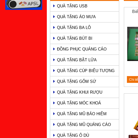
QUÀ TẶNG USB
PHẨM
Bi
QUÀ TẶNG ÁO MƯA
QUÀ TẶNG BA LÔ
QUÀ TẶNG BÚT BI
ĐỒNG PHỤC QUẢNG CÁO
QUÀ TẶNG BẬT LỬA
QUÀ TẶNG CÚP BIỂU TƯỢNG
Chi ti
QUÀ TẶNG GỐM SỨ
QUÀ TẶNG KHUI RƯỢU
QUÀ TẶNG MÓC KHOÁ
QUÀ TẶNG MŨ BẢO HIỂM
QUÀ TẶNG MŨ QUẢNG CÁO
QUÀ TẶNG Ô DÙ