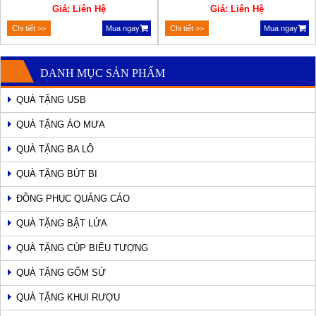
Giá: Liên Hệ
Giá: Liên Hệ
Chi tiết >>
Mua ngay
Chi tiết >>
Mua ngay
DANH MỤC SẢN PHẨM
QUÀ TẶNG USB
QUÀ TẶNG ÁO MƯA
QUÀ TẶNG BA LÔ
QUÀ TẶNG BÚT BI
ĐỒNG PHỤC QUẢNG CÁO
QUÀ TẶNG BẬT LỬA
QUÀ TẶNG CÚP BIỂU TƯỢNG
QUÀ TẶNG GỐM SỨ
QUÀ TẶNG KHUI RƯỢU