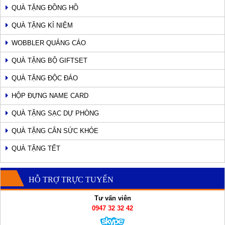
QUÀ TẶNG ĐỒNG HỒ
QUÀ TẶNG KỈ NIỆM
WOBBLER QUẢNG CÁO
QUÀ TẶNG BỘ GIFTSET
QUÀ TẶNG ĐỘC ĐÁO
HỘP ĐỰNG NAME CARD
QUÀ TẶNG SẠC DỰ PHÒNG
QUÀ TẶNG CÂN SỨC KHỎE
QUÀ TẶNG TẾT
HỖ TRỢ TRỰC TUYẾN
Tư vấn viên
0947 32 32 42