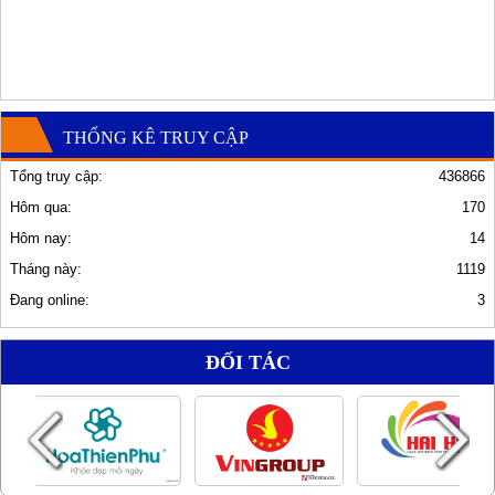
THỐNG KÊ TRUY CẬP
Tổng truy cập:
436866
Hôm qua:
170
Hôm nay:
14
Tháng này:
1119
Đang online:
3
ĐỐI TÁC