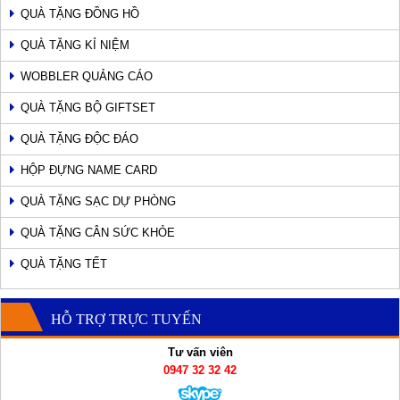
QUÀ TẶNG ĐỒNG HỒ
QUÀ TẶNG KỈ NIỆM
WOBBLER QUẢNG CÁO
QUÀ TẶNG BỘ GIFTSET
QUÀ TẶNG ĐỘC ĐÁO
HỘP ĐỰNG NAME CARD
QUÀ TẶNG SẠC DỰ PHÒNG
QUÀ TẶNG CÂN SỨC KHỎE
QUÀ TẶNG TẾT
HỖ TRỢ TRỰC TUYẾN
Tư vấn viên
0947 32 32 42