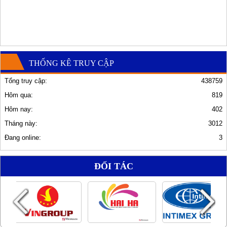
THỐNG KÊ TRUY CẬP
Tổng truy cập:
438759
Hôm qua:
819
Hôm nay:
402
Tháng này:
3012
Đang online:
3
ĐỐI TÁC