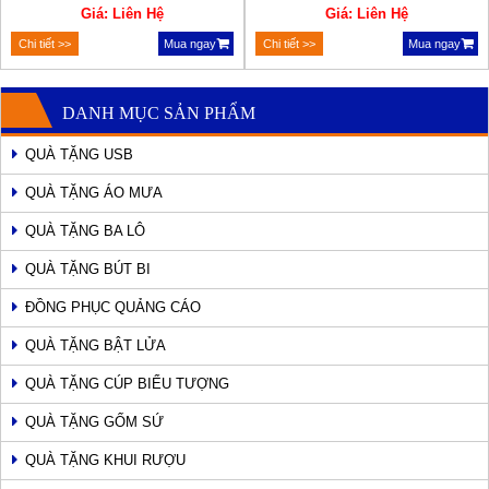
Giá: Liên Hệ
Giá: Liên Hệ
Chi tiết >>
Mua ngay
Chi tiết >>
Mua ngay
DANH MỤC SẢN PHẨM
QUÀ TẶNG USB
QUÀ TẶNG ÁO MƯA
QUÀ TẶNG BA LÔ
QUÀ TẶNG BÚT BI
ĐỒNG PHỤC QUẢNG CÁO
QUÀ TẶNG BẬT LỬA
QUÀ TẶNG CÚP BIỂU TƯỢNG
QUÀ TẶNG GỐM SỨ
QUÀ TẶNG KHUI RƯỢU