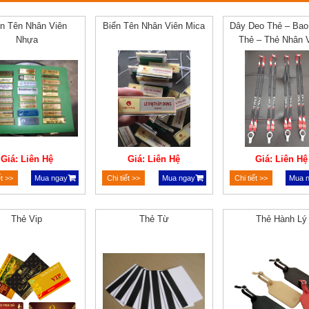
ển Tên Nhân Viên
Biển Tên Nhân Viên Mica
Dây Deo Thẻ – Ba
Nhựa
Thẻ – Thẻ Nhân 
Giá: Liên Hệ
Giá: Liên Hệ
Giá: Liên Hệ
ết >>
Mua ngay
Chi tiết >>
Mua ngay
Chi tiết >>
Mua 
Thẻ Vip
Thẻ Từ
Thẻ Hành Lý