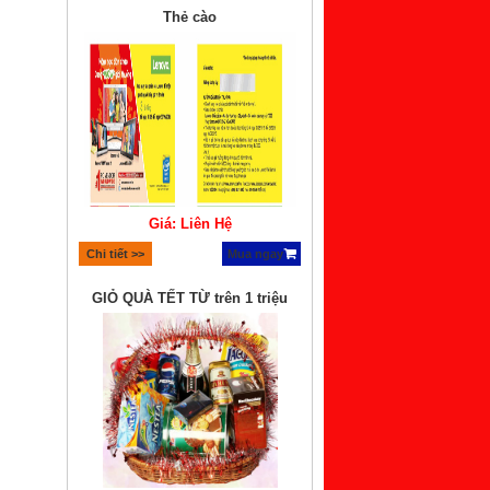
Thẻ cào
Giá: Liên Hệ
Chi tiết >>
Mua ngay
GIỎ QUÀ TẾT TỪ trên 1 triệu