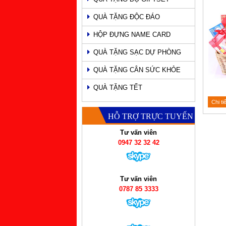
QUÀ TẶNG ĐỘC ĐÁO
HỘP ĐỰNG NAME CARD
QUÀ TẶNG SẠC DỰ PHÒNG
QUÀ TẶNG CÂN SỨC KHỎE
QUÀ TẶNG TẾT
Chi ti
HỖ TRỢ TRỰC TUYẾN
Tư vấn viên
0947 32 32 42
Tư vấn viên
0787 85 3333