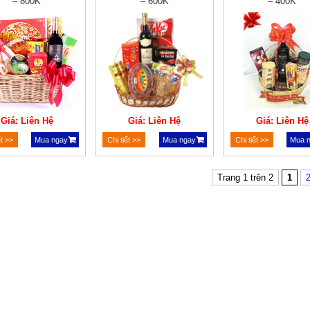
– 800K
– 600K
– 400K
Giá: Liên Hệ
Giá: Liên Hệ
Giá: Liên Hệ
ết >>
Mua ngay
Chi tiết >>
Mua ngay
Chi tiết >>
Mua 
Trang 1 trên 2
1