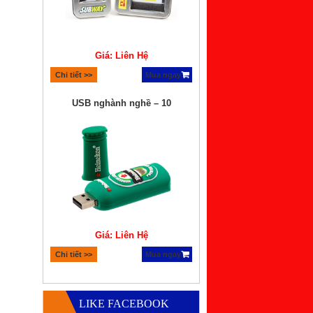
Giá: Liên Hệ
Chi tiết >>
Mua ngay
USB nghành nghề – 10
Giá: Liên Hệ
Chi tiết >>
Mua ngay
Quà tặng bộ xếp hình lego
LIKE FACEBOOK