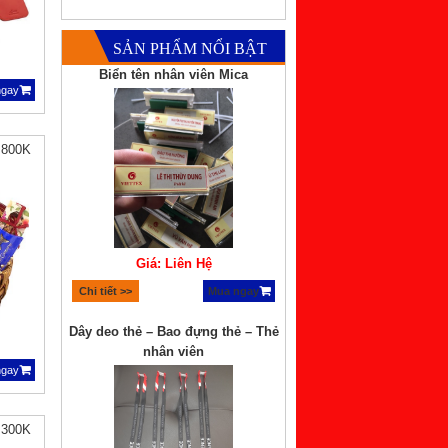
SẢN PHẨM NỔI BẬT
Biển tên nhân viên Mica
ngay
 800K
Giá: Liên Hệ
Chi tiết >>
Mua ngay
Dây deo thẻ – Bao đựng thẻ – Thẻ
nhân viên
ngay
 300K