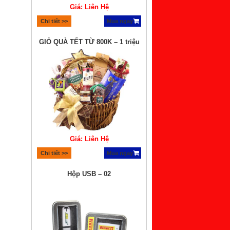
Giá: Liên Hệ
Chi tiết >>
Mua ngay
GIỎ QUÀ TẾT TỪ 800K – 1 triệu
Giá: Liên Hệ
Chi tiết >>
Mua ngay
Hộp USB – 02