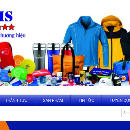
THÀNH TỰU
SẢN PHẨM
TIN TỨC
TUYỂN DỤ