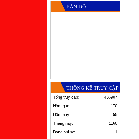
BẢN ĐỒ
THỐNG KÊ TRUY CẬP
Tổng truy cập:
436907
Hôm qua:
170
Hôm nay:
55
Tháng này:
1160
Đang online:
1