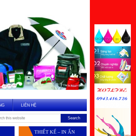
NG
LIÊN HỆ
THIẾT KẾ – IN ẤN