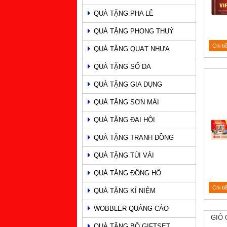
QUÀ TẶNG PHA LÊ
QUÀ TẶNG PHONG THUỶ
Chi ti
QUÀ TẶNG QUẠT NHỰA
QUÀ TẶNG SỔ DA
QUÀ TẶNG GIA DỤNG
QUÀ TẶNG SƠN MÀI
QUÀ TẶNG ĐẠI HỘI
QUÀ TẶNG TRANH ĐỒNG
QUÀ TẶNG TÚI VẢI
QUÀ TẶNG ĐỒNG HỒ
Chi ti
QUÀ TẶNG KỈ NIỆM
WOBBLER QUẢNG CÁO
GIỎ 
QUÀ TẶNG BỘ GIFTSET