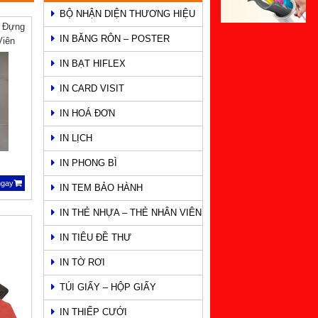
BỘ NHẬN DIỆN THƯƠNG HIỆU
o Đựng
IN BĂNG RÔN – POSTER
Viên
IN BẠT HIFLEX
IN CARD VISIT
IN HOÁ ĐƠN
IN LỊCH
IN PHONG BÌ
ngay
IN TEM BẢO HÀNH
IN THẺ NHỰA – THẺ NHÂN VIÊN
IN TIÊU ĐỀ THƯ
IN TỜ RƠI
TÚI GIẤY – HỘP GIẤY
IN THIẾP CƯỚI