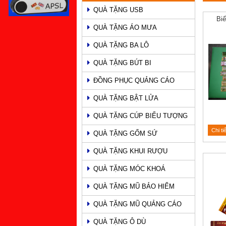
QUÀ TẶNG USB
PHẨM
Bi
QUÀ TẶNG ÁO MƯA
QUÀ TẶNG BA LÔ
QUÀ TẶNG BÚT BI
ĐỒNG PHỤC QUẢNG CÁO
QUÀ TẶNG BẬT LỬA
QUÀ TẶNG CÚP BIỂU TƯỢNG
Chi ti
QUÀ TẶNG GỐM SỨ
QUÀ TẶNG KHUI RƯỢU
QUÀ TẶNG MÓC KHOÁ
QUÀ TẶNG MŨ BẢO HIỂM
QUÀ TẶNG MŨ QUẢNG CÁO
QUÀ TẶNG Ô DÙ