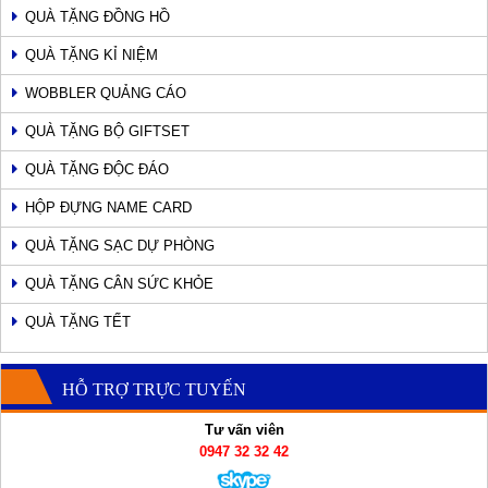
QUÀ TẶNG ĐỒNG HỒ
QUÀ TẶNG KỈ NIỆM
WOBBLER QUẢNG CÁO
QUÀ TẶNG BỘ GIFTSET
QUÀ TẶNG ĐỘC ĐÁO
HỘP ĐỰNG NAME CARD
QUÀ TẶNG SẠC DỰ PHÒNG
QUÀ TẶNG CÂN SỨC KHỎE
QUÀ TẶNG TẾT
HỖ TRỢ TRỰC TUYẾN
Tư vấn viên
0947 32 32 42