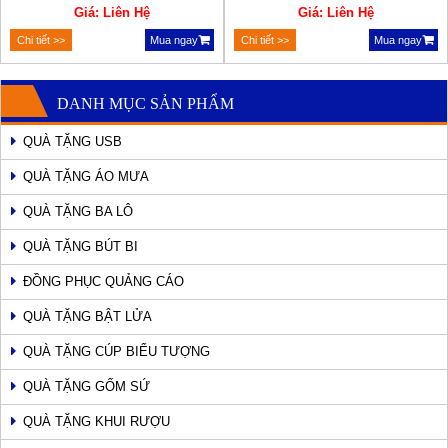
Giá: Liên Hệ
Giá: Liên Hệ
Chi tiết >>
Mua ngay
Chi tiết >>
Mua ngay
DANH MỤC SẢN PHẨM
QUÀ TẶNG USB
QUÀ TẶNG ÁO MƯA
QUÀ TẶNG BA LÔ
QUÀ TẶNG BÚT BI
ĐỒNG PHỤC QUẢNG CÁO
QUÀ TẶNG BẬT LỬA
QUÀ TẶNG CÚP BIỂU TƯỢNG
QUÀ TẶNG GỐM SỨ
QUÀ TẶNG KHUI RƯỢU