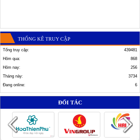
THỐNG KÊ TRUY CẬP
Tổng truy cập:
439481
Hôm qua:
868
Hôm nay:
256
Tháng này:
3734
Đang online:
6
ĐỐI TÁC