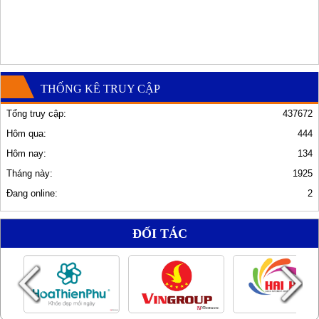
THỐNG KÊ TRUY CẬP
Tổng truy cập:
437672
Hôm qua:
444
Hôm nay:
134
Tháng này:
1925
Đang online:
2
ĐỐI TÁC