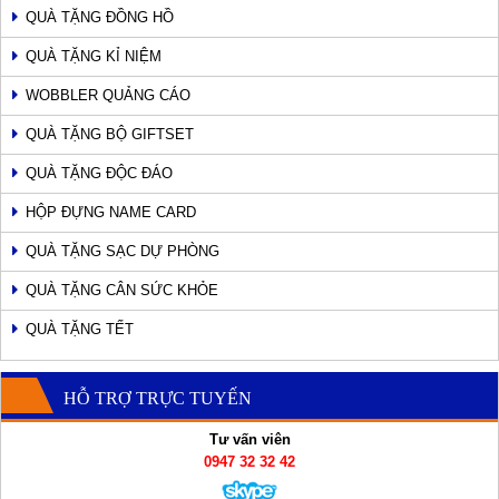
QUÀ TẶNG ĐỒNG HỒ
QUÀ TẶNG KỈ NIỆM
WOBBLER QUẢNG CÁO
QUÀ TẶNG BỘ GIFTSET
QUÀ TẶNG ĐỘC ĐÁO
HỘP ĐỰNG NAME CARD
QUÀ TẶNG SẠC DỰ PHÒNG
QUÀ TẶNG CÂN SỨC KHỎE
QUÀ TẶNG TẾT
HỖ TRỢ TRỰC TUYẾN
Tư vấn viên
0947 32 32 42