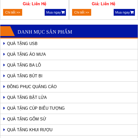
Giá: Liên Hệ
Giá: Liên Hệ
Chi tiết >>
Mua ngay
Chi tiết >>
Mua ngay
DANH MỤC SẢN PHẨM
QUÀ TẶNG USB
QUÀ TẶNG ÁO MƯA
QUÀ TẶNG BA LÔ
QUÀ TẶNG BÚT BI
ĐỒNG PHỤC QUẢNG CÁO
QUÀ TẶNG BẬT LỬA
QUÀ TẶNG CÚP BIỂU TƯỢNG
QUÀ TẶNG GỐM SỨ
QUÀ TẶNG KHUI RƯỢU