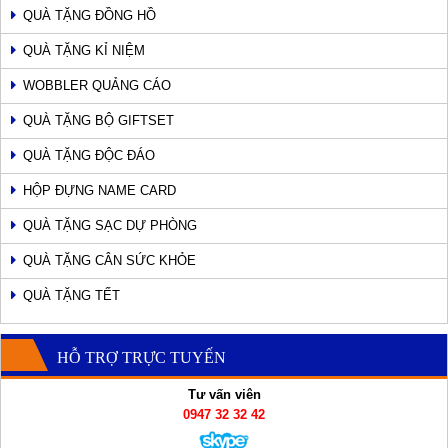
QUÀ TẶNG ĐỒNG HỒ
QUÀ TẶNG KỈ NIỆM
WOBBLER QUẢNG CÁO
QUÀ TẶNG BỘ GIFTSET
QUÀ TẶNG ĐỘC ĐÁO
HỘP ĐỰNG NAME CARD
QUÀ TẶNG SẠC DỰ PHÒNG
QUÀ TẶNG CÂN SỨC KHỎE
QUÀ TẶNG TẾT
HỖ TRỢ TRỰC TUYẾN
Tư vấn viên
0947 32 32 42