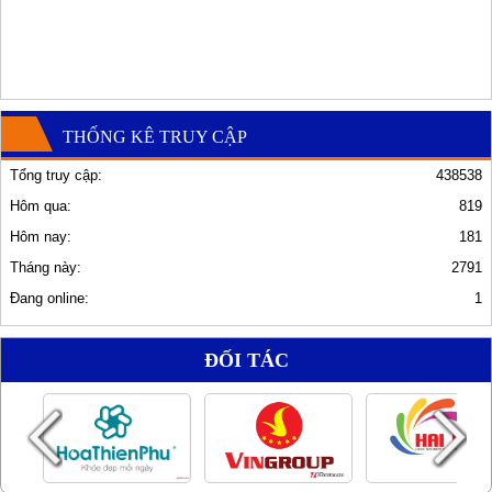
THỐNG KÊ TRUY CẬP
Tổng truy cập:
438538
Hôm qua:
819
Hôm nay:
181
Tháng này:
2791
Đang online:
1
ĐỐI TÁC