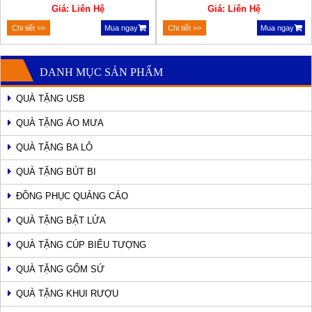
Giá: Liên Hệ
Giá: Liên Hệ
Chi tiết >>
Mua ngay
Chi tiết >>
Mua ngay
DANH MỤC SẢN PHẨM
QUÀ TẶNG USB
QUÀ TẶNG ÁO MƯA
QUÀ TẶNG BA LÔ
QUÀ TẶNG BÚT BI
ĐỒNG PHỤC QUẢNG CÁO
QUÀ TẶNG BẬT LỬA
QUÀ TẶNG CÚP BIỂU TƯỢNG
QUÀ TẶNG GỐM SỨ
QUÀ TẶNG KHUI RƯỢU