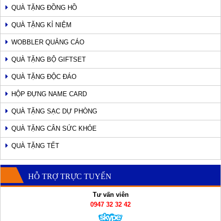
QUÀ TẶNG ĐỒNG HỒ
QUÀ TẶNG KỈ NIỆM
WOBBLER QUẢNG CÁO
QUÀ TẶNG BỘ GIFTSET
QUÀ TẶNG ĐỘC ĐÁO
HỘP ĐỰNG NAME CARD
QUÀ TẶNG SẠC DỰ PHÒNG
QUÀ TẶNG CÂN SỨC KHỎE
QUÀ TẶNG TẾT
HỖ TRỢ TRỰC TUYẾN
Tư vấn viên
0947 32 32 42