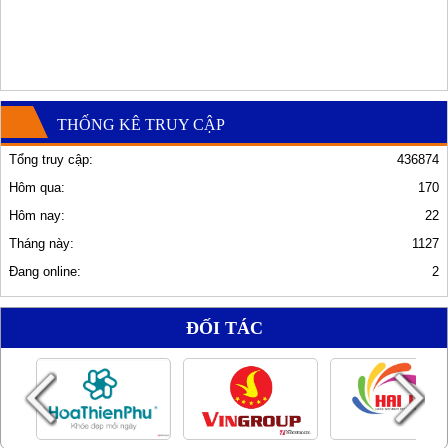
THỐNG KÊ TRUY CẬP
Tổng truy cập:
436874
Hôm qua:
170
Hôm nay:
22
Tháng này:
1127
Đang online:
2
ĐỐI TÁC