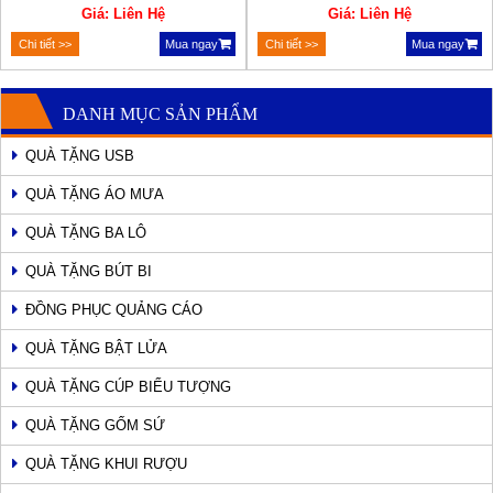
Giá: Liên Hệ
Giá: Liên Hệ
Chi tiết >>
Mua ngay
Chi tiết >>
Mua ngay
DANH MỤC SẢN PHẨM
QUÀ TẶNG USB
QUÀ TẶNG ÁO MƯA
QUÀ TẶNG BA LÔ
QUÀ TẶNG BÚT BI
ĐỒNG PHỤC QUẢNG CÁO
QUÀ TẶNG BẬT LỬA
QUÀ TẶNG CÚP BIỂU TƯỢNG
QUÀ TẶNG GỐM SỨ
QUÀ TẶNG KHUI RƯỢU