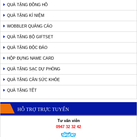
QUÀ TẶNG ĐỒNG HỒ
QUÀ TẶNG KỈ NIỆM
WOBBLER QUẢNG CÁO
QUÀ TẶNG BỘ GIFTSET
QUÀ TẶNG ĐỘC ĐÁO
HỘP ĐỰNG NAME CARD
QUÀ TẶNG SẠC DỰ PHÒNG
QUÀ TẶNG CÂN SỨC KHỎE
QUÀ TẶNG TẾT
HỖ TRỢ TRỰC TUYẾN
Tư vấn viên
0947 32 32 42