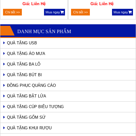
Giá: Liên Hệ
Giá: Liên Hệ
Chi tiết >>
Mua ngay
Chi tiết >>
Mua ngay
DANH MỤC SẢN PHẨM
QUÀ TẶNG USB
QUÀ TẶNG ÁO MƯA
QUÀ TẶNG BA LÔ
QUÀ TẶNG BÚT BI
ĐỒNG PHỤC QUẢNG CÁO
QUÀ TẶNG BẬT LỬA
QUÀ TẶNG CÚP BIỂU TƯỢNG
QUÀ TẶNG GỐM SỨ
QUÀ TẶNG KHUI RƯỢU