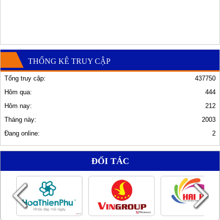
THỐNG KÊ TRUY CẬP
Tổng truy cập:
437750
Hôm qua:
444
Hôm nay:
212
Tháng này:
2003
Đang online:
2
ĐỐI TÁC