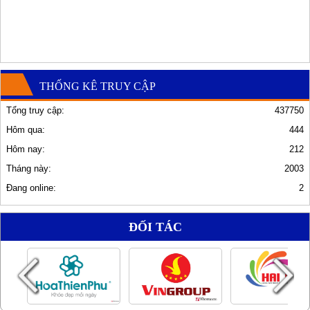
THỐNG KÊ TRUY CẬP
Tổng truy cập:
437750
Hôm qua:
444
Hôm nay:
212
Tháng này:
2003
Đang online:
2
ĐỐI TÁC