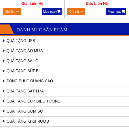
Giá: Liên Hệ
Giá: Liên Hệ
Chi tiết >>
Mua ngay
Chi tiết >>
Mua ngay
DANH MỤC SẢN PHẨM
QUÀ TẶNG USB
QUÀ TẶNG ÁO MƯA
QUÀ TẶNG BA LÔ
QUÀ TẶNG BÚT BI
ĐỒNG PHỤC QUẢNG CÁO
QUÀ TẶNG BẬT LỬA
QUÀ TẶNG CÚP BIỂU TƯỢNG
QUÀ TẶNG GỐM SỨ
QUÀ TẶNG KHUI RƯỢU