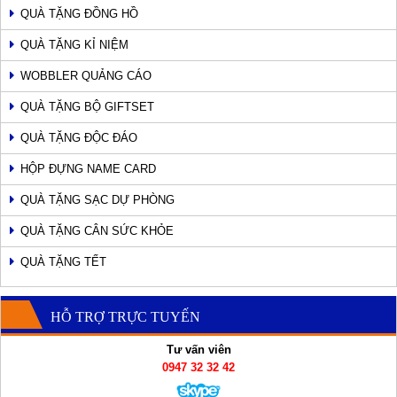
QUÀ TẶNG ĐỒNG HỒ
QUÀ TẶNG KỈ NIỆM
WOBBLER QUẢNG CÁO
QUÀ TẶNG BỘ GIFTSET
QUÀ TẶNG ĐỘC ĐÁO
HỘP ĐỰNG NAME CARD
QUÀ TẶNG SẠC DỰ PHÒNG
QUÀ TẶNG CÂN SỨC KHỎE
QUÀ TẶNG TẾT
HỖ TRỢ TRỰC TUYẾN
Tư vấn viên
0947 32 32 42