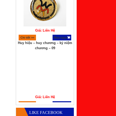
Giá: Liên Hệ
Chi tiết >>
Mua ngay
Huy hiệu – huy chương – kỷ niệm
chương – 09
Giá: Liên Hệ
Chi tiết >>
Mua ngay
Bút USB Đa Năng – 01
LIKE FACEBOOK