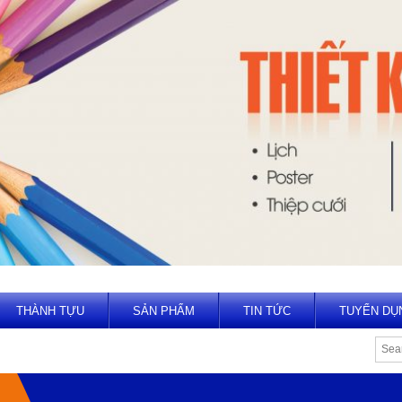
THÀNH TỰU
SẢN PHẨM
TIN TỨC
TUYỂN DỤ