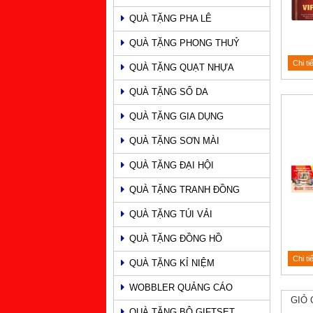
QUÀ TẶNG PHA LÊ
QUÀ TẶNG PHONG THUỶ
Chi ti
QUÀ TẶNG QUẠT NHỰA
QUÀ TẶNG SỔ DA
QUÀ TẶNG GIA DỤNG
QUÀ TẶNG SƠN MÀI
QUÀ TẶNG ĐẠI HỘI
QUÀ TẶNG TRANH ĐỒNG
QUÀ TẶNG TÚI VẢI
QUÀ TẶNG ĐỒNG HỒ
Chi ti
QUÀ TẶNG KỈ NIỆM
WOBBLER QUẢNG CÁO
GIỎ 
QUÀ TẶNG BỘ GIFTSET