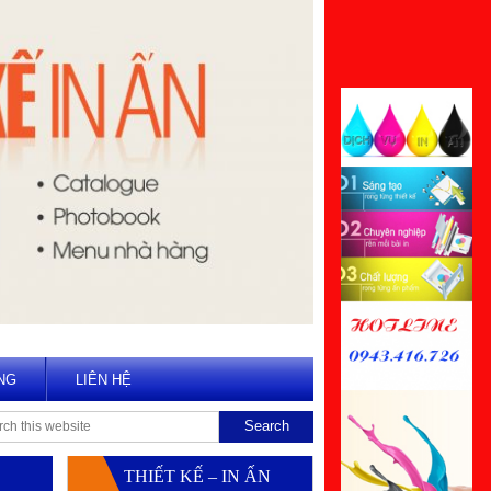
NG
LIÊN HỆ
THIẾT KẾ – IN ẤN