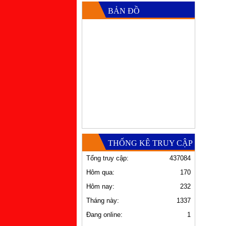
BẢN ĐỒ
THỐNG KÊ TRUY CẬP
Tổng truy cập:
437084
Hôm qua:
170
Hôm nay:
232
Tháng này:
1337
Đang online:
1