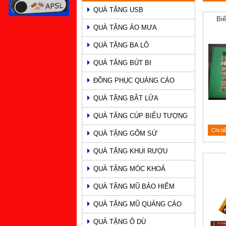
QUÀ TẶNG USB
PHẨM
Bi
QUÀ TẶNG ÁO MƯA
QUÀ TẶNG BA LÔ
QUÀ TẶNG BÚT BI
ĐỒNG PHỤC QUẢNG CÁO
QUÀ TẶNG BẬT LỬA
QUÀ TẶNG CÚP BIỂU TƯỢNG
Chi ti
QUÀ TẶNG GỐM SỨ
QUÀ TẶNG KHUI RƯỢU
QUÀ TẶNG MÓC KHOÁ
QUÀ TẶNG MŨ BẢO HIỂM
QUÀ TẶNG MŨ QUẢNG CÁO
QUÀ TẶNG Ô DÙ