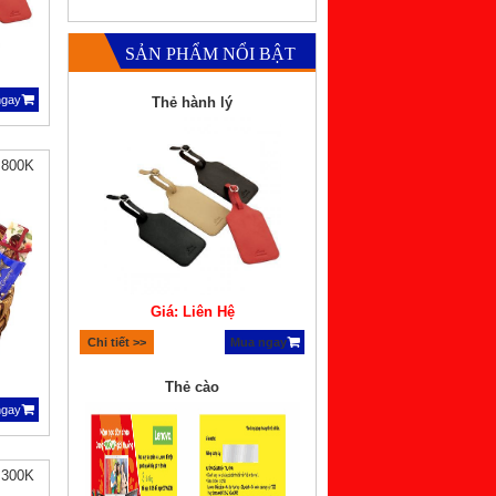
SẢN PHẨM NỔI BẬT
Thẻ hành lý
ngay
 800K
Giá: Liên Hệ
Chi tiết >>
Mua ngay
Thẻ cào
ngay
 300K