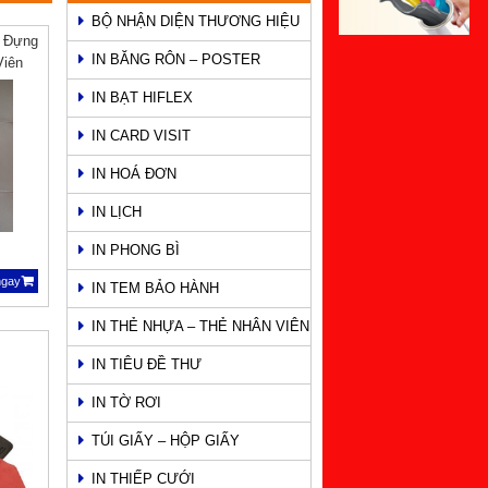
BỘ NHẬN DIỆN THƯƠNG HIỆU
o Đựng
IN BĂNG RÔN – POSTER
Viên
IN BẠT HIFLEX
IN CARD VISIT
IN HOÁ ĐƠN
IN LỊCH
IN PHONG BÌ
ngay
IN TEM BẢO HÀNH
IN THẺ NHỰA – THẺ NHÂN VIÊN
IN TIÊU ĐỀ THƯ
IN TỜ RƠI
TÚI GIẤY – HỘP GIẤY
IN THIẾP CƯỚI