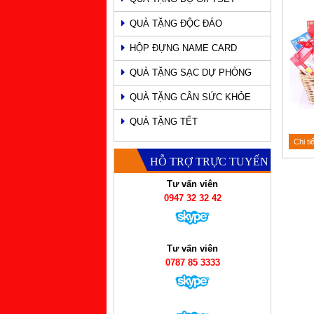
QUÀ TẶNG ĐỘC ĐÁO
HỘP ĐỰNG NAME CARD
QUÀ TẶNG SẠC DỰ PHÒNG
QUÀ TẶNG CÂN SỨC KHỎE
QUÀ TẶNG TẾT
Chi ti
HỖ TRỢ TRỰC TUYẾN
Tư vấn viên
0947 32 32 42
Tư vấn viên
0787 85 3333