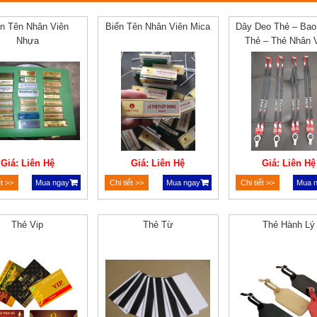
ển Tên Nhân Viên
Biển Tên Nhân Viên Mica
Dây Deo Thẻ – Ba
Nhựa
Thẻ – Thẻ Nhân 
Giá: Liên Hệ
Giá: Liên Hệ
Giá: Liên Hệ
ết >>
Mua ngay
Chi tiết >>
Mua ngay
Chi tiết >>
Mua 
Thẻ Vip
Thẻ Từ
Thẻ Hành Lý