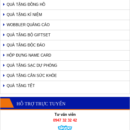
QUÀ TẶNG ĐỒNG HỒ
QUÀ TẶNG KỈ NIỆM
WOBBLER QUẢNG CÁO
QUÀ TẶNG BỘ GIFTSET
QUÀ TẶNG ĐỘC ĐÁO
HỘP ĐỰNG NAME CARD
QUÀ TẶNG SẠC DỰ PHÒNG
QUÀ TẶNG CÂN SỨC KHỎE
QUÀ TẶNG TẾT
HỖ TRỢ TRỰC TUYẾN
Tư vấn viên
0947 32 32 42