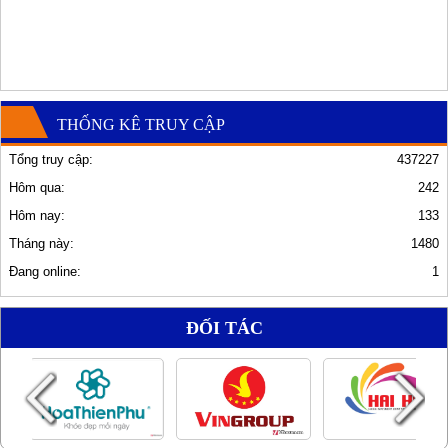
THỐNG KÊ TRUY CẬP
Tổng truy cập:
437227
Hôm qua:
242
Hôm nay:
133
Tháng này:
1480
Đang online:
1
ĐỐI TÁC