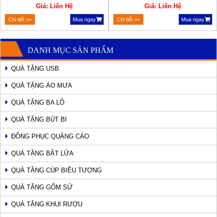
Giá: Liên Hệ
Giá: Liên Hệ
Chi tiết >>
Mua ngay
Chi tiết >>
Mua ngay
DANH MỤC SẢN PHẨM
QUÀ TẶNG USB
QUÀ TẶNG ÁO MƯA
QUÀ TẶNG BA LÔ
QUÀ TẶNG BÚT BI
ĐỒNG PHỤC QUẢNG CÁO
QUÀ TẶNG BẬT LỬA
QUÀ TẶNG CÚP BIỂU TƯỢNG
QUÀ TẶNG GỐM SỨ
QUÀ TẶNG KHUI RƯỢU