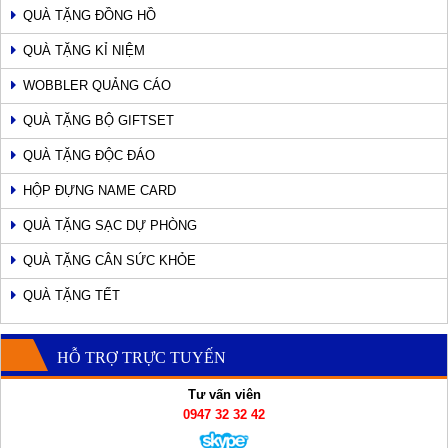
QUÀ TẶNG ĐỒNG HỒ
QUÀ TẶNG KỈ NIỆM
WOBBLER QUẢNG CÁO
QUÀ TẶNG BỘ GIFTSET
QUÀ TẶNG ĐỘC ĐÁO
HỘP ĐỰNG NAME CARD
QUÀ TẶNG SẠC DỰ PHÒNG
QUÀ TẶNG CÂN SỨC KHỎE
QUÀ TẶNG TẾT
HỖ TRỢ TRỰC TUYẾN
Tư vấn viên
0947 32 32 42