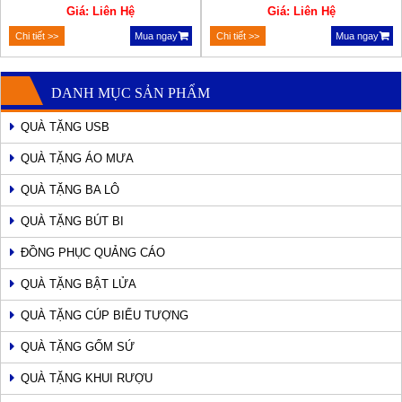
Giá: Liên Hệ
Giá: Liên Hệ
Chi tiết >>
Mua ngay
Chi tiết >>
Mua ngay
DANH MỤC SẢN PHẨM
QUÀ TẶNG USB
QUÀ TẶNG ÁO MƯA
QUÀ TẶNG BA LÔ
QUÀ TẶNG BÚT BI
ĐỒNG PHỤC QUẢNG CÁO
QUÀ TẶNG BẬT LỬA
QUÀ TẶNG CÚP BIỂU TƯỢNG
QUÀ TẶNG GỐM SỨ
QUÀ TẶNG KHUI RƯỢU