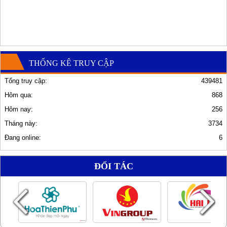
THỐNG KÊ TRUY CẬP
Tổng truy cập:
439481
Hôm qua:
868
Hôm nay:
256
Tháng này:
3734
Đang online:
6
ĐỐI TÁC