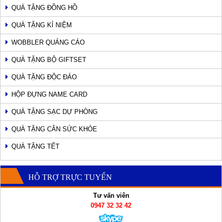
QUÀ TẶNG ĐỒNG HỒ
QUÀ TẶNG KỈ NIỆM
WOBBLER QUẢNG CÁO
QUÀ TẶNG BỘ GIFTSET
QUÀ TẶNG ĐỘC ĐÁO
HỘP ĐỰNG NAME CARD
QUÀ TẶNG SẠC DỰ PHÒNG
QUÀ TẶNG CÂN SỨC KHỎE
QUÀ TẶNG TẾT
HỖ TRỢ TRỰC TUYẾN
Tư vấn viên
0947 32 32 42