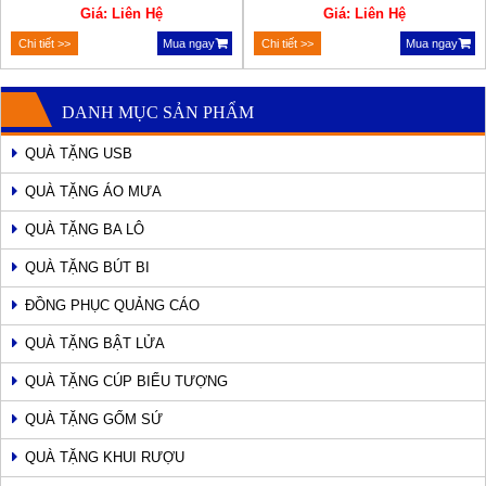
Giá: Liên Hệ
Giá: Liên Hệ
Chi tiết >>
Mua ngay
Chi tiết >>
Mua ngay
DANH MỤC SẢN PHẨM
QUÀ TẶNG USB
QUÀ TẶNG ÁO MƯA
QUÀ TẶNG BA LÔ
QUÀ TẶNG BÚT BI
ĐỒNG PHỤC QUẢNG CÁO
QUÀ TẶNG BẬT LỬA
QUÀ TẶNG CÚP BIỂU TƯỢNG
QUÀ TẶNG GỐM SỨ
QUÀ TẶNG KHUI RƯỢU