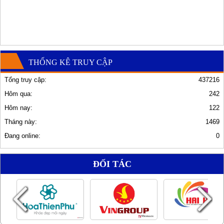
THỐNG KÊ TRUY CẬP
Tổng truy cập:
437216
Hôm qua:
242
Hôm nay:
122
Tháng này:
1469
Đang online:
0
ĐỐI TÁC