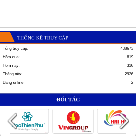
THỐNG KÊ TRUY CẬP
Tổng truy cập:
438673
Hôm qua:
819
Hôm nay:
316
Tháng này:
2926
Đang online:
2
ĐỐI TÁC