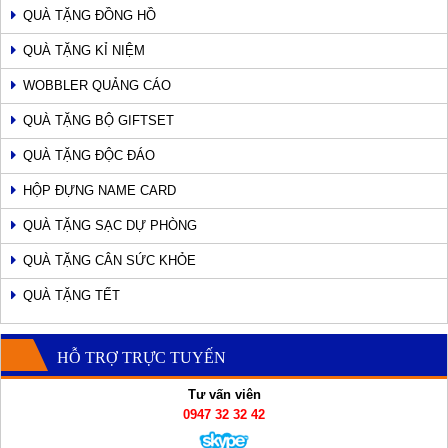
QUÀ TẶNG ĐỒNG HỒ
QUÀ TẶNG KỈ NIỆM
WOBBLER QUẢNG CÁO
QUÀ TẶNG BỘ GIFTSET
QUÀ TẶNG ĐỘC ĐÁO
HỘP ĐỰNG NAME CARD
QUÀ TẶNG SẠC DỰ PHÒNG
QUÀ TẶNG CÂN SỨC KHỎE
QUÀ TẶNG TẾT
HỖ TRỢ TRỰC TUYẾN
Tư vấn viên
0947 32 32 42