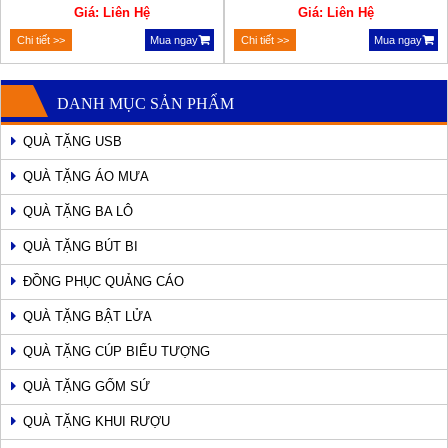
Giá: Liên Hệ
Giá: Liên Hệ
Chi tiết >>
Mua ngay
Chi tiết >>
Mua ngay
DANH MỤC SẢN PHẨM
QUÀ TẶNG USB
QUÀ TẶNG ÁO MƯA
QUÀ TẶNG BA LÔ
QUÀ TẶNG BÚT BI
ĐỒNG PHỤC QUẢNG CÁO
QUÀ TẶNG BẬT LỬA
QUÀ TẶNG CÚP BIỂU TƯỢNG
QUÀ TẶNG GỐM SỨ
QUÀ TẶNG KHUI RƯỢU