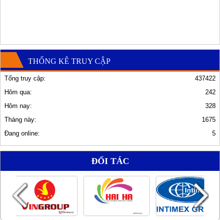
THỐNG KÊ TRUY CẬP
Tổng truy cập:
437422
Hôm qua:
242
Hôm nay:
328
Tháng này:
1675
Đang online:
5
ĐỐI TÁC