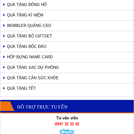
QUÀ TẶNG ĐỒNG HỒ
QUÀ TẶNG KỈ NIỆM
WOBBLER QUẢNG CÁO
QUÀ TẶNG BỘ GIFTSET
QUÀ TẶNG ĐỘC ĐÁO
HỘP ĐỰNG NAME CARD
QUÀ TẶNG SẠC DỰ PHÒNG
QUÀ TẶNG CÂN SỨC KHỎE
QUÀ TẶNG TẾT
HỖ TRỢ TRỰC TUYẾN
Tư vấn viên
0947 32 32 42