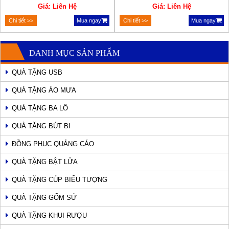
Giá: Liên Hệ
Giá: Liên Hệ
Chi tiết >>
Mua ngay
Chi tiết >>
Mua ngay
DANH MỤC SẢN PHẨM
QUÀ TẶNG USB
QUÀ TẶNG ÁO MƯA
QUÀ TẶNG BA LÔ
QUÀ TẶNG BÚT BI
ĐỒNG PHỤC QUẢNG CÁO
QUÀ TẶNG BẬT LỬA
QUÀ TẶNG CÚP BIỂU TƯỢNG
QUÀ TẶNG GỐM SỨ
QUÀ TẶNG KHUI RƯỢU