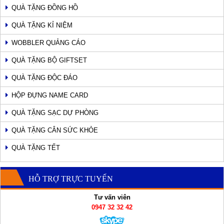
QUÀ TẶNG ĐỒNG HỒ
QUÀ TẶNG KỈ NIỆM
WOBBLER QUẢNG CÁO
QUÀ TẶNG BỘ GIFTSET
QUÀ TẶNG ĐỘC ĐÁO
HỘP ĐỰNG NAME CARD
QUÀ TẶNG SẠC DỰ PHÒNG
QUÀ TẶNG CÂN SỨC KHỎE
QUÀ TẶNG TẾT
HỖ TRỢ TRỰC TUYẾN
Tư vấn viên
0947 32 32 42