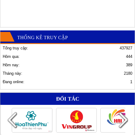
THỐNG KÊ TRUY CẬP
Tổng truy cập:
437927
Hôm qua:
444
Hôm nay:
389
Tháng này:
2180
Đang online:
1
ĐỐI TÁC