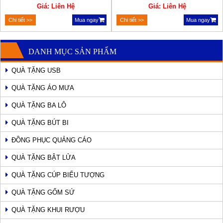
Giá: Liên Hệ
Giá: Liên Hệ
Chi tiết >>
Mua ngay
Chi tiết >>
Mua ngay
DANH MỤC SẢN PHẨM
QUÀ TẶNG USB
QUÀ TẶNG ÁO MƯA
QUÀ TẶNG BA LÔ
QUÀ TẶNG BÚT BI
ĐỒNG PHỤC QUẢNG CÁO
QUÀ TẶNG BẬT LỬA
QUÀ TẶNG CÚP BIỂU TƯỢNG
QUÀ TẶNG GỐM SỨ
QUÀ TẶNG KHUI RƯỢU