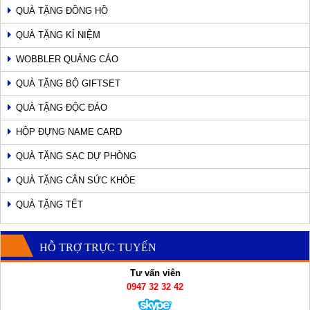
QUÀ TẶNG ĐỒNG HỒ
QUÀ TẶNG KỈ NIỆM
WOBBLER QUẢNG CÁO
QUÀ TẶNG BỘ GIFTSET
QUÀ TẶNG ĐỘC ĐÁO
HỘP ĐỰNG NAME CARD
QUÀ TẶNG SẠC DỰ PHÒNG
QUÀ TẶNG CÂN SỨC KHỎE
QUÀ TẶNG TẾT
HỖ TRỢ TRỰC TUYẾN
Tư vấn viên
0947 32 32 42