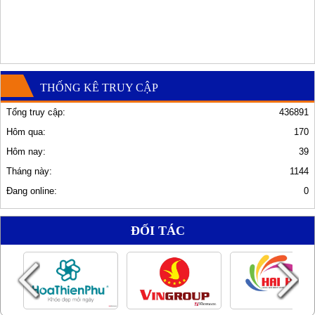
THỐNG KÊ TRUY CẬP
Tổng truy cập:
436891
Hôm qua:
170
Hôm nay:
39
Tháng này:
1144
Đang online:
0
ĐỐI TÁC