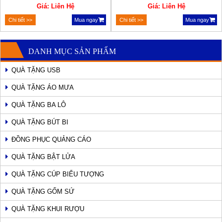
Giá: Liên Hệ
Giá: Liên Hệ
Chi tiết >>
Mua ngay
Chi tiết >>
Mua ngay
DANH MỤC SẢN PHẨM
QUÀ TẶNG USB
QUÀ TẶNG ÁO MƯA
QUÀ TẶNG BA LÔ
QUÀ TẶNG BÚT BI
ĐỒNG PHỤC QUẢNG CÁO
QUÀ TẶNG BẬT LỬA
QUÀ TẶNG CÚP BIỂU TƯỢNG
QUÀ TẶNG GỐM SỨ
QUÀ TẶNG KHUI RƯỢU