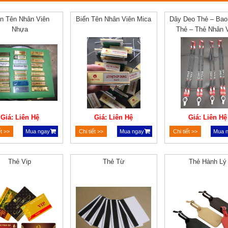
ển Tên Nhân Viên
Biển Tên Nhân Viên Mica
Dây Deo Thẻ – Ba
Nhựa
Thẻ – Thẻ Nhân 
Giá: Liên Hệ
Giá: Liên Hệ
Giá: Liên Hệ
ết >>
Mua ngay
Chi tiết >>
Mua ngay
Chi tiết >>
Mua 
Thẻ Vip
Thẻ Từ
Thẻ Hành Lý