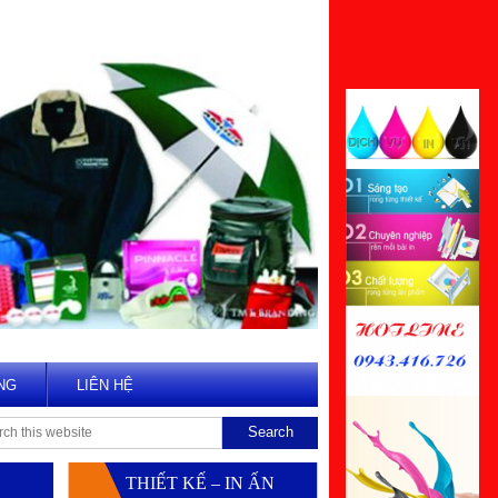
NG
LIÊN HỆ
THIẾT KẾ – IN ẤN