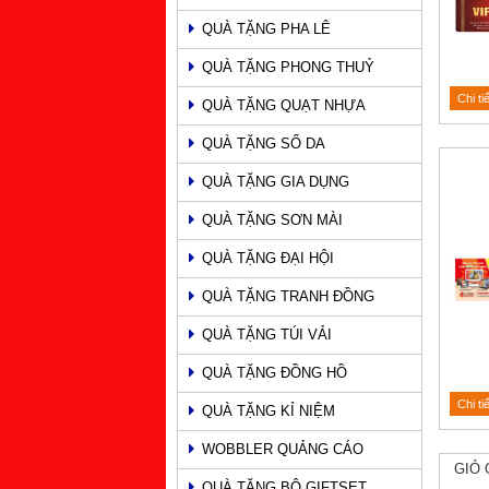
QUÀ TẶNG PHA LÊ
QUÀ TẶNG PHONG THUỶ
Chi ti
QUÀ TẶNG QUẠT NHỰA
QUÀ TẶNG SỔ DA
QUÀ TẶNG GIA DỤNG
QUÀ TẶNG SƠN MÀI
QUÀ TẶNG ĐẠI HỘI
QUÀ TẶNG TRANH ĐỒNG
QUÀ TẶNG TÚI VẢI
QUÀ TẶNG ĐỒNG HỒ
Chi ti
QUÀ TẶNG KỈ NIỆM
WOBBLER QUẢNG CÁO
GIỎ 
QUÀ TẶNG BỘ GIFTSET