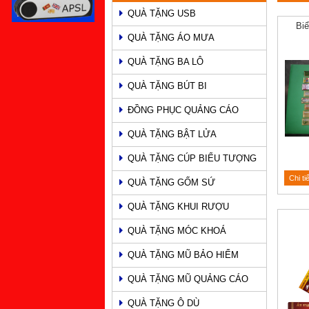
QUÀ TẶNG USB
PHẨM
Bi
QUÀ TẶNG ÁO MƯA
QUÀ TẶNG BA LÔ
QUÀ TẶNG BÚT BI
ĐỒNG PHỤC QUẢNG CÁO
QUÀ TẶNG BẬT LỬA
QUÀ TẶNG CÚP BIỂU TƯỢNG
Chi ti
QUÀ TẶNG GỐM SỨ
QUÀ TẶNG KHUI RƯỢU
QUÀ TẶNG MÓC KHOÁ
QUÀ TẶNG MŨ BẢO HIỂM
QUÀ TẶNG MŨ QUẢNG CÁO
QUÀ TẶNG Ô DÙ