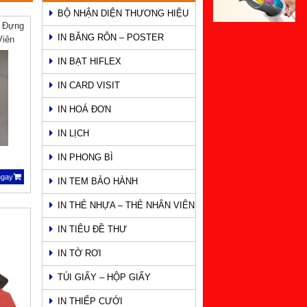
BỘ NHẬN DIỆN THƯƠNG HIỆU
o Đựng
IN BĂNG RÔN – POSTER
Viên
IN BẠT HIFLEX
IN CARD VISIT
IN HOÁ ĐƠN
IN LỊCH
IN PHONG BÌ
ngay
IN TEM BẢO HÀNH
IN THẺ NHỰA – THẺ NHÂN VIÊN
IN TIÊU ĐỀ THƯ
IN TỜ RƠI
TÚI GIẤY – HỘP GIẤY
IN THIẾP CƯỚI