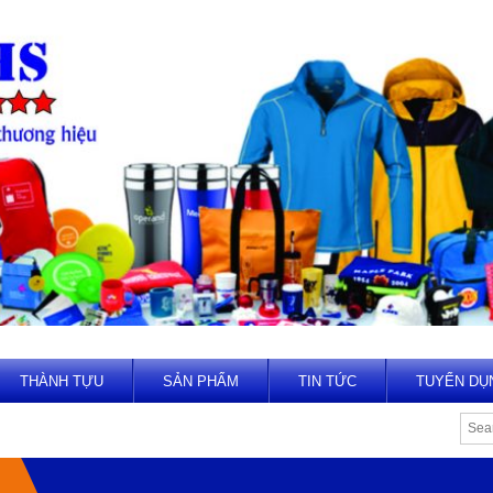
THÀNH TỰU
SẢN PHẨM
TIN TỨC
TUYỂN DỤ