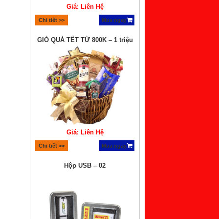
Giá: Liên Hệ
Chi tiết >>
Mua ngay
GIỎ QUÀ TẾT TỪ 800K – 1 triệu
Giá: Liên Hệ
Chi tiết >>
Mua ngay
Hộp USB – 02