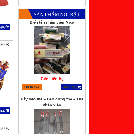
SẢN PHẨM NỔI BẬT
Biển tên nhân viên Mica
ngay
 800K
Giá: Liên Hệ
Chi tiết >>
Mua ngay
Dây deo thẻ – Bao đựng thẻ – Thẻ
nhân viên
ngay
 300K