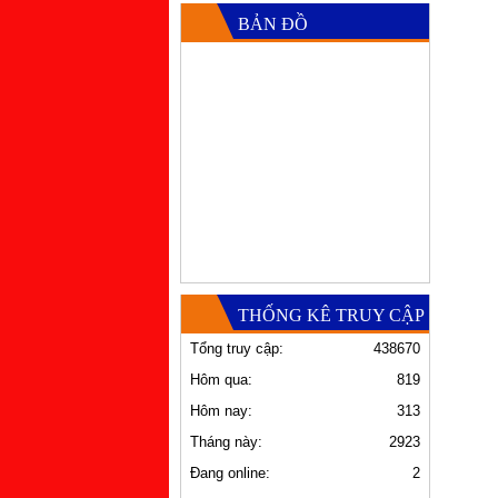
BẢN ĐỒ
THỐNG KÊ TRUY CẬP
Tổng truy cập:
438670
Hôm qua:
819
Hôm nay:
313
Tháng này:
2923
Đang online:
2