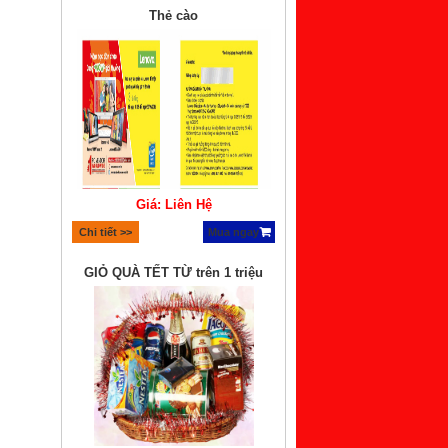
Thẻ cào
Giá: Liên Hệ
Chi tiết >>
Mua ngay
GIỎ QUÀ TẾT TỪ trên 1 triệu