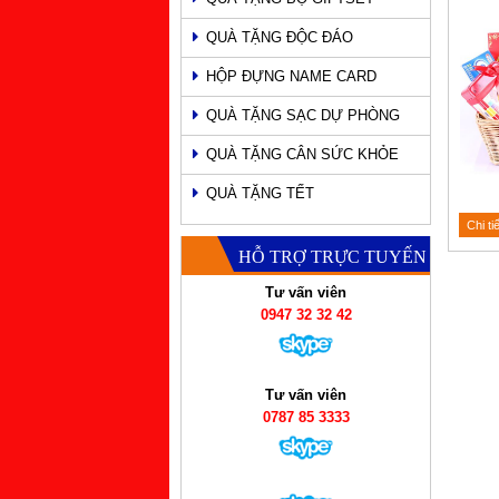
QUÀ TẶNG ĐỘC ĐÁO
HỘP ĐỰNG NAME CARD
QUÀ TẶNG SẠC DỰ PHÒNG
QUÀ TẶNG CÂN SỨC KHỎE
QUÀ TẶNG TẾT
Chi ti
HỖ TRỢ TRỰC TUYẾN
Tư vấn viên
0947 32 32 42
Tư vấn viên
0787 85 3333