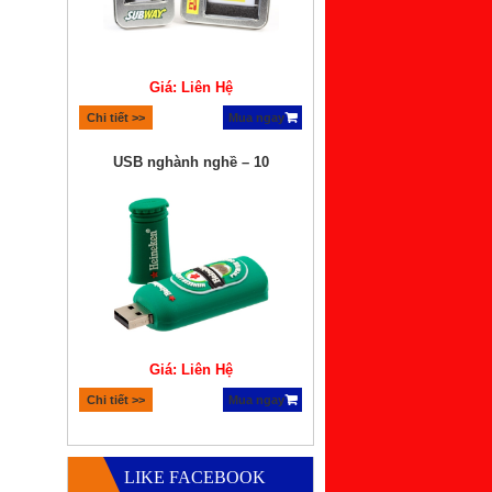
Giá: Liên Hệ
Chi tiết >>
Mua ngay
USB nghành nghề – 10
Giá: Liên Hệ
Chi tiết >>
Mua ngay
Quà tặng bộ xếp hình lego
LIKE FACEBOOK