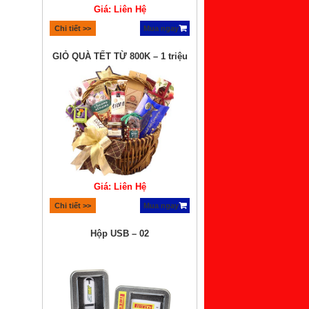
Giá: Liên Hệ
Chi tiết >>
Mua ngay
GIỎ QUÀ TẾT TỪ 800K – 1 triệu
Giá: Liên Hệ
Chi tiết >>
Mua ngay
Hộp USB – 02