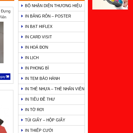
BỘ NHẬN DIỆN THƯƠNG HIỆU
o Đựng
IN BĂNG RÔN – POSTER
Viên
IN BẠT HIFLEX
IN CARD VISIT
IN HOÁ ĐƠN
IN LỊCH
IN PHONG BÌ
ngay
IN TEM BẢO HÀNH
IN THẺ NHỰA – THẺ NHÂN VIÊN
IN TIÊU ĐỀ THƯ
IN TỜ RƠI
TÚI GIẤY – HỘP GIẤY
IN THIẾP CƯỚI