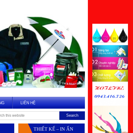
NG
LIÊN HỆ
THIẾT KẾ – IN ẤN