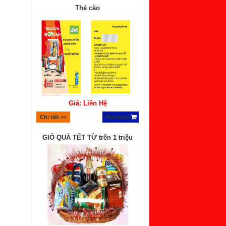
Thẻ cào
Giá: Liên Hệ
Chi tiết >>
Mua ngay
GIỎ QUÀ TẾT TỪ trên 1 triệu