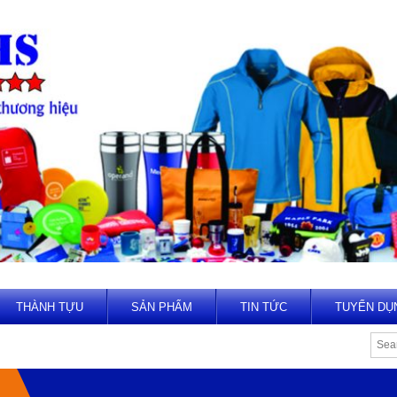
THÀNH TỰU
SẢN PHẨM
TIN TỨC
TUYỂN DỤ