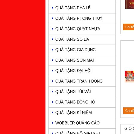
QUÀ TẶNG PHA LÊ
QUÀ TẶNG PHONG THUỶ
Chi ti
QUÀ TẶNG QUẠT NHỰA
QUÀ TẶNG SỔ DA
QUÀ TẶNG GIA DỤNG
QUÀ TẶNG SƠN MÀI
QUÀ TẶNG ĐẠI HỘI
QUÀ TẶNG TRANH ĐỒNG
QUÀ TẶNG TÚI VẢI
QUÀ TẶNG ĐỒNG HỒ
Chi ti
QUÀ TẶNG KỈ NIỆM
WOBBLER QUẢNG CÁO
GIỎ 
QUÀ TẶNG BỘ GIFTSET