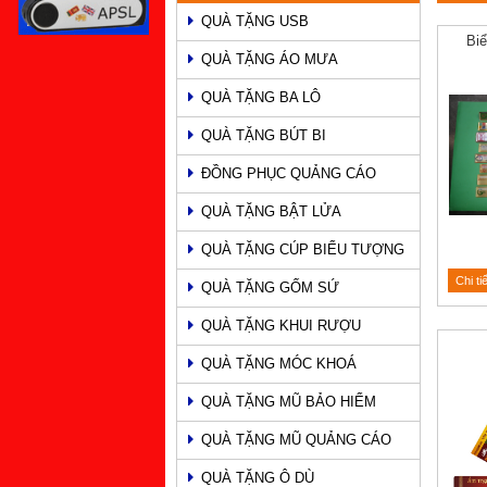
QUÀ TẶNG USB
PHẨM
Bi
QUÀ TẶNG ÁO MƯA
QUÀ TẶNG BA LÔ
QUÀ TẶNG BÚT BI
ĐỒNG PHỤC QUẢNG CÁO
QUÀ TẶNG BẬT LỬA
QUÀ TẶNG CÚP BIỂU TƯỢNG
Chi ti
QUÀ TẶNG GỐM SỨ
QUÀ TẶNG KHUI RƯỢU
QUÀ TẶNG MÓC KHOÁ
QUÀ TẶNG MŨ BẢO HIỂM
QUÀ TẶNG MŨ QUẢNG CÁO
QUÀ TẶNG Ô DÙ