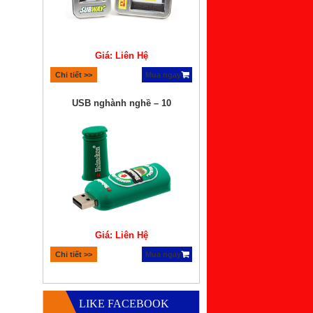
Giá: Liên Hệ
Chi tiết >>
Mua ngay
USB nghành nghề – 10
Giá: Liên Hệ
Chi tiết >>
Mua ngay
Quà tặng bộ xếp hình lego
LIKE FACEBOOK