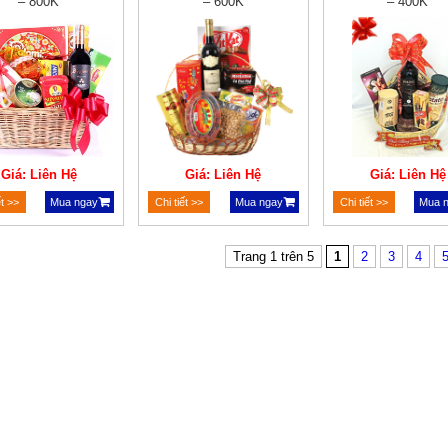
– 800K
– 600K
– 400K
Giá: Liên Hệ
Giá: Liên Hệ
Giá: Liên Hệ
ết >>
Mua ngay
Chi tiết >>
Mua ngay
Chi tiết >>
Mua 
Trang 1 trên 5
1
2
3
4