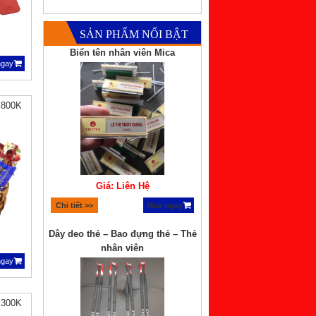
SẢN PHẨM NỔI BẬT
Biển tên nhân viên Mica
ngay
 800K
Giá: Liên Hệ
Chi tiết >>
Mua ngay
Dây deo thẻ – Bao đựng thẻ – Thẻ
nhân viên
ngay
 300K