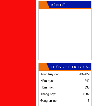
BẢN ĐỒ
THỐNG KÊ TRUY CẬP
Tổng truy cập:
437429
Hôm qua:
242
Hôm nay:
335
Tháng này:
1682
Đang online:
3