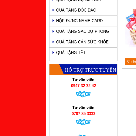
QUÀ TẶNG ĐỘC ĐÁO
HỘP ĐỰNG NAME CARD
QUÀ TẶNG SẠC DỰ PHÒNG
QUÀ TẶNG CÂN SỨC KHỎE
QUÀ TẶNG TẾT
Chi ti
HỖ TRỢ TRỰC TUYẾN
Tư vấn viên
0947 32 32 42
Tư vấn viên
0787 85 3333